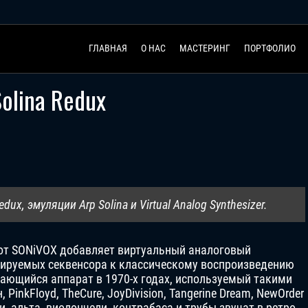
ГЛАВНАЯ
О НАС
МАСТЕРИНГ
ПОРТФОЛИО
olina Redux
ux, эмуляции Arp Solina и Virtual Analog Synthesizer.
 от SONiVOX добавляет виртуальный аналоговый
мируемых секвенсора к классическому воспроизведению
выдающийся аппарат в 1970-х годах, используемый такими
PinkFloyd, TheCure, JoyDivision, Tangerine Dream, NewOrder
, альта, виолончели, контрабаса и трубы звучат в ретро-