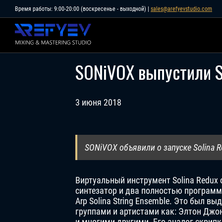
Skip
Время работы: 9:00-20:00 (воскресенье - выходной) |
sales@arefyevstudio.com
to
content
SONiVOX выпустили S
3 июня 2018
SONiVOX объявили о запуске Solina Red
Виртуальный инструмент Solina Redux
синтезатор и два полностью програм
Arp Solina String Ensemble. Это был 
группами и артистами как: Элтон Джон, 
и многими другими. Его аналог скрипки