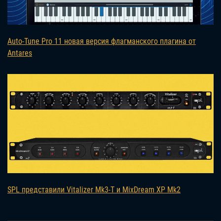
Auto-Tune Pro 11 новая версия флагманского плагина от
Antares
SPL представили Vitalizer Mk3-T и MixDream XP Mk2