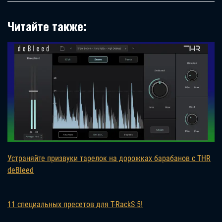
Читайте также:
Устраняйте призвуки тарелок на дорожках барабанов с THR
deBleed
11 специальных пресетов для T-RackS 5!