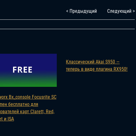
< Предыдущий
Следующий >
Классический Akai S950 —
теперь в виде плагина RX950!
worx Bx_console Focusrite SC
пен бесплатно для
ователей карт Clarett, Red,
t и ISA