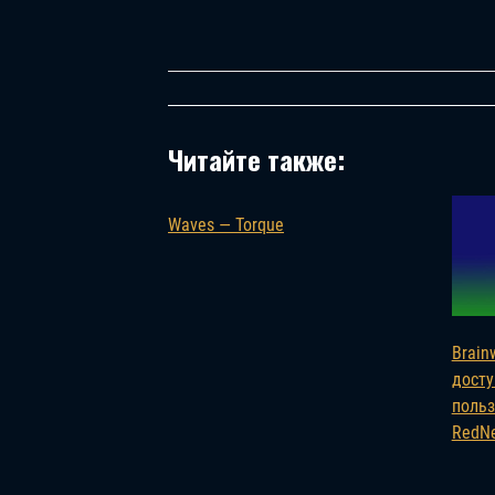
Читайте также:
Waves — Torque
Brain
досту
польз
RedNe