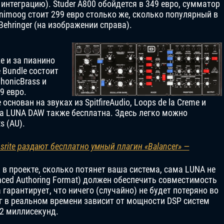
нтеграцию). Studer A800 обойдется в 349 евро, сумматор
nimoog стоит 299 евро столько же, сколько популярный в
ehringer (на изображении справа).
же и за пианино
e Bundle состоит
phonicBrass и
9 евро.
нован на звуках из SpitfireAudio, Loops de la Creme и
ма LUNA DAW также бесплатна. Здесь легко можно
s (AU).
usrite раздают бесплатно умный плагин «Balancer» —
в проекте, сколько потянет ваша система, сама LUNA не
ced Authoring Format) должен обеспечить совместимость
гарантирует, что ничего (случайно) не будет потеряно во
 в реальном времени зависит от мощности DSP систем
 2 миллисекунд.