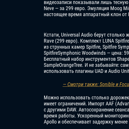
видеозаписи показывали лишь тесную и
Neve — за 299 евро. Эмуляция Moog Mi
настоящее время аппаратный клон от B
Кстати, Universal Audio берут столько 
Rave (299 евро). Комплект LUNA Spitfir
из струнных камер Spitfire, Spitfire Sym
SpitfireSymphonic Woodwinds — цена: 59
Бесплатный набор инструментов Shape ос
SampleOrangeTree. И не забывайте: са
использовать плагины UAD и Audio Unit
— Смотри также: Sonible и Foc
Можно использовать столько дорожек 
имеет ограничений. Импорт AAF (Advan
с другими DAW. Автосохранение сеанса 
время работы. Ускоренный мониторинг
Apollo и обеспечивает задержку менее