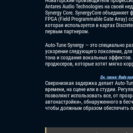
Новаторский производитель профессио
Antares Audio Technologies на своей 
Synergy Core. SynergyCore объединяе
FPGA (Field Programmable Gate Array) 
которая используется в картах Discrete4
первым партнером.
Auto-Tune Synergy — это специально р
ускорение следующего поколения, для
тона и создания вокальных эффектов.
продюсеров, которые хотят мягко кор
См. также: Rode п
Сверхнизкая задержка делает Auto-Tu
времени, на сцене или в студии. Регу
позволяют использовать все, от проз
автонастройки», обнаруженного в бес
чтобы должным образом обеспечить от