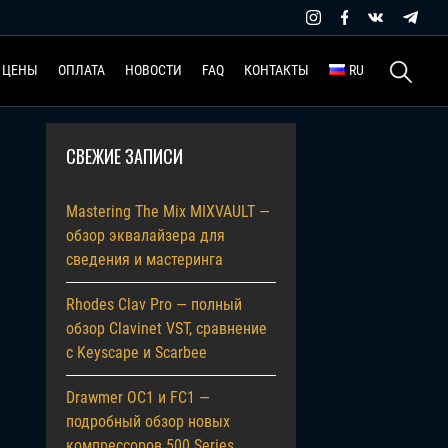
Найти:
ЦЕНЫ
ОПЛАТА
НОВОСТИ
FAQ
КОНТАКТЫ
RU
СВЕЖИЕ ЗАПИСИ
Mastering The Mix MIXVAULT —
обзор эквалайзера для
сведения и мастеринга
Rhodes Clav Pro — полный
обзор Clavinet VST, сравнение
с Keyscape и Scarbee
Drawmer OC1 и FC1 —
подробный обзор новых
компрессоров 500 Series