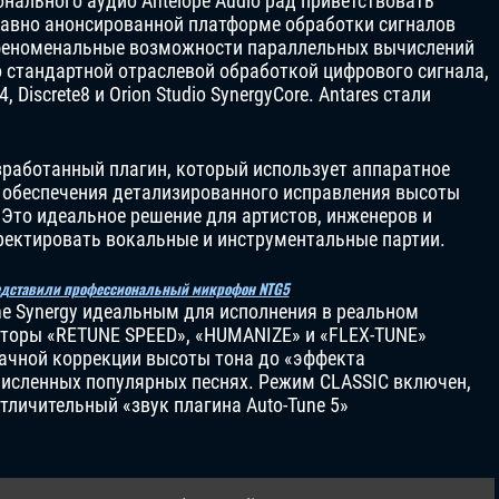
нального аудио Antelope Audio рад приветствовать
недавно анонсированной платформе обработки сигналов
т феноменальные возможности параллельных вычислений
со стандартной отраслевой обработкой цифрового сигнала,
, Discrete8 и Orion Studio SynergyCore. Antares стали
азработанный плагин, который использует аппаратное
 обеспечения детализированного исправления высоты
 Это идеальное решение для артистов, инженеров и
ректировать вокальные и инструментальные партии.
редставили профессиональный микрофон NTG5
ne Synergy идеальным для исполнения в реальном
ляторы «RETUNE SPEED», «HUMANIZE» и «FLEX-TUNE»
рачной коррекции высоты тона до «эффекта
численных популярных песнях. Режим CLASSIC включен,
личительный «звук плагина Auto-Tune 5»