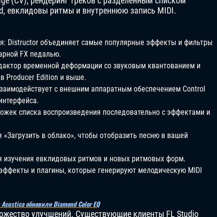
age (CV), рендеринг треков с разделенным списком
ud, евклидовы ритмы и внутреннюю запись MIDI.
я: Distructor объединяет самые популярные эффекты и фильтры
арной FX педалью.
дактор временной деформации со звуковым квантованием и
в Producer Edition и выше.
r взаимодействует с внешним аппаратным обеспечением Control
интерфейса.
рожек списка воспроизведения последовательно с эффектами и
я «Загрузить в облако», чтобы отобразить песню в вашей
ля изучения евклидовых ритмов и новых ритмовых форм.
 эффекты и плагины, которые генерируют мелодическую MIDI
: Acustica обновили Diamond Color EQ
ожество улучшений. Существующие клиенты FL Studio