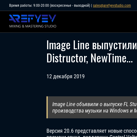
Skip
Время работы: 9:00-20:00 (воскресенье - выходной) |
sales@arefyevstudio.com
to
content
Image Line выпустили
Distructor, NewTime…
12 декабря 2019
Image Line объявили о выпуске FL St
производства музыки на Windows и M
Версия 20.6 представляет новые спо