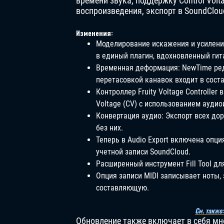
времени звука, поддержку Control Volt
воспроизведения, экспорт в SoundClo
Изменения:
Моделирование искажения и усилени
в единый плагин, вдохновленный гит
Временная деформация: NewTime ре
перетасовкой канавок входит в соста
Контроллер Fruity Voltage Controlle
Voltage (CV) с использованием аудио
Конвертация аудио: Экспорт всех до
без них.
Теперь в Audio Export включена опци
учетной записи SoundCloud.
Расширенный инструмент Fill Tool д
Опция записи MIDI записывает ноты,
составляющую.
См. также
Обновление также включает в себя мн