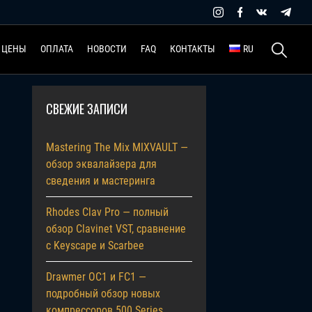
Найти:
ЦЕНЫ
ОПЛАТА
НОВОСТИ
FAQ
КОНТАКТЫ
RU
СВЕЖИЕ ЗАПИСИ
Mastering The Mix MIXVAULT —
обзор эквалайзера для
сведения и мастеринга
Rhodes Clav Pro — полный
обзор Clavinet VST, сравнение
с Keyscape и Scarbee
Drawmer OC1 и FC1 —
подробный обзор новых
компрессоров 500 Series