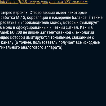
Rob Papen QUAD теперь доступен как VST плагин —
 стерео версиях. Стерео версия имеет некоторые
работка M / S, корреляция и измерение баланса, а также
реозвука и «производитель моно», который суммирует
 моно в сфокусированный и четкий сигнал. Как и в
, Amek EQ 200 не лишен запатентованной «Технологии
ощью которой имитируются тональные, связанные с
каналу (а точнее, пользователь получает все исходные
инального аналогового аппарата).