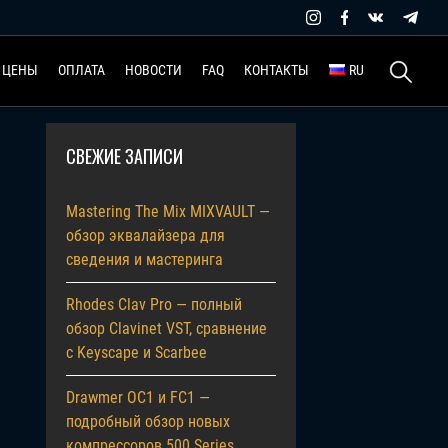
Найти:
ЦЕНЫ
ОПЛАТА
НОВОСТИ
FAQ
КОНТАКТЫ
RU
СВЕЖИЕ ЗАПИСИ
Mastering The Mix MIXVAULT —
обзор эквалайзера для
сведения и мастеринга
Rhodes Clav Pro — полный
обзор Clavinet VST, сравнение
с Keyscape и Scarbee
Drawmer OC1 и FC1 —
подробный обзор новых
компрессоров 500 Series