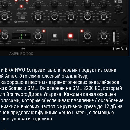
 и BRAINWORX представили первый продукт из серии
й Amek. Это семиполосный эквалайзер,
ука хорошо известных параметрических эквалайзеров
 как Sontec и GML. Он основан на GML 8200 EQ, который
ля Brainworx Дирка Ульриха. Каждый канал оснащен
олосами, которые обеспечивают усиление / ослабление
 низких и высоких частот с крутизной среза до 12 дБ на
онов предлагают функцию «Auto Listen», с помощью
прослушивать отдельно.