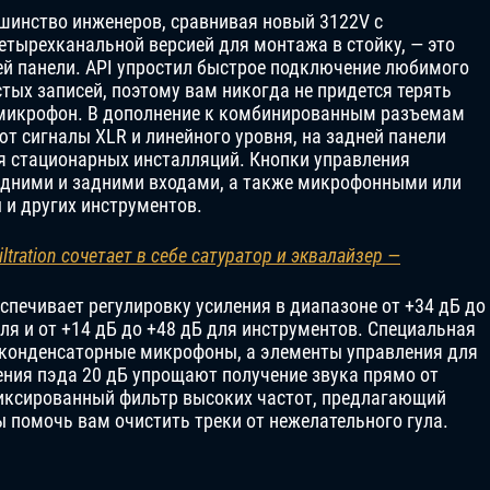
ьшинство инженеров, сравнивая новый 3122V с
етырехканальной версией для монтажа в стойку, — это
й панели. API упростил быстрое подключение любимого
тых записей, поэтому вам никогда не придется терять
 микрофон. В дополнение к комбинированным разъемам
т сигналы XLR и линейного уровня, на задней панели
я стационарных инсталляций. Кнопки управления
дними и задними входами, а также микрофонными или
 и других инструментов.
iltration сочетает в себе сатуратор и эквалайзер —
спечивает регулировку усиления в диапазоне от +34 дБ до
я и от +14 дБ до +48 дБ для инструментов. Специальная
 конденсаторные микрофоны, а элементы управления для
ния пэда 20 дБ упрощают получение звука прямо от
фиксированный фильтр высоких частот, предлагающий
бы помочь вам очистить треки от нежелательного гула.