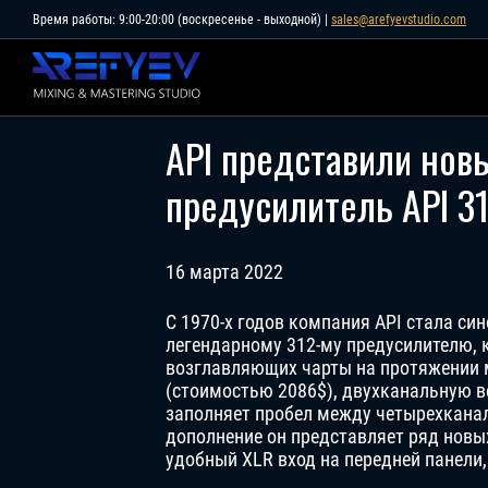
Skip
Время работы: 9:00-20:00 (воскресенье - выходной) |
sales@arefyevstudio.com
to
content
API представили нов
предусилитель API 3
16 марта 2022
С 1970-х годов компания API стала си
легендарному 312-му предусилителю, 
возглавляющих чарты на протяжении м
(стоимостью 2086$), двухканальную в
заполняет пробел между четырехкана
дополнение он представляет ряд новы
удобный XLR вход на передней панели,