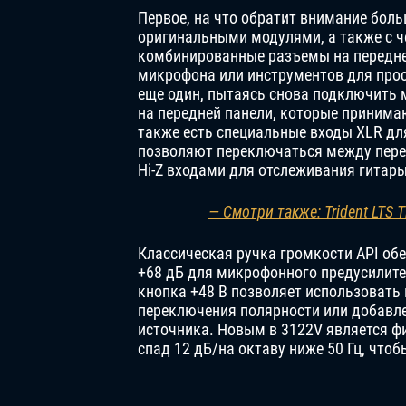
Первое, на что обратит внимание бол
оригинальными модулями, а также с ч
комбинированные разъемы на передне
микрофона или инструментов для прос
еще один, пытаясь снова подключить
на передней панели, которые принимаю
также есть специальные входы XLR дл
позволяют переключаться между пере
Hi-Z входами для отслеживания гитары
— Смотри также: Trident LTS T
Классическая ручка громкости API обе
+68 дБ для микрофонного предусилител
кнопка +48 В позволяет использовать
переключения полярности или добавле
источника. Новым в 3122V является 
спад 12 дБ/на октаву ниже 50 Гц, что