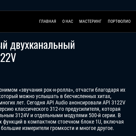
ГЛАВНАЯ
О НАС
МАСТЕРИНГ
ПОРТФОЛИО
ый двухканальный
122V
нонимом «звучания рок-н-ролла», отчасти благодаря их
который можно услышать в бесчисленных хитах,
ногих лет. Сегодня API Audio анонсировали API 3122V
ерсию классического 312-го предусилителя, которая
льным 3124V и отдельными модулями 500-й серии. В
х функций в компактном стоечном блоке 1U, включая
 большие измерители громкости и многое другое.