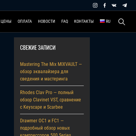
Найти:
ЦЕНЫ
ОПЛАТА
НОВОСТИ
FAQ
КОНТАКТЫ
RU
СВЕЖИЕ ЗАПИСИ
Mastering The Mix MIXVAULT —
обзор эквалайзера для
сведения и мастеринга
Rhodes Clav Pro — полный
обзор Clavinet VST, сравнение
с Keyscape и Scarbee
Drawmer OC1 и FC1 —
подробный обзор новых
компрессоров 500 Series