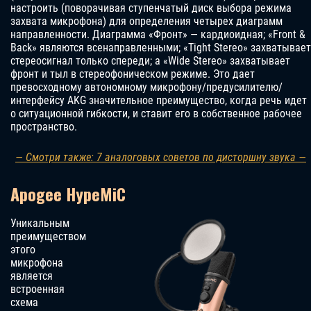
настроить (поворачивая ступенчатый диск выбора режима
захвата микрофона) для определения четырех диаграмм
направленности. Диаграмма «Фронт» — кардиоидная; «Front &
Back» являются всенаправленными; «Tight Stereo» захватывает
стереосигнал только спереди; а «Wide Stereo» захватывает
фронт и тыл в стереофоническом режиме. Это дает
превосходному автономному микрофону/предусилителю/
интерфейсу AKG значительное преимущество, когда речь идет
о ситуационной гибкости, и ставит его в собственное рабочее
пространство.
— Смотри также: 7 аналоговых советов по дисторшну звука —
Apogee HypeMiC
Уникальным
преимуществом
этого
микрофона
является
встроенная
схема