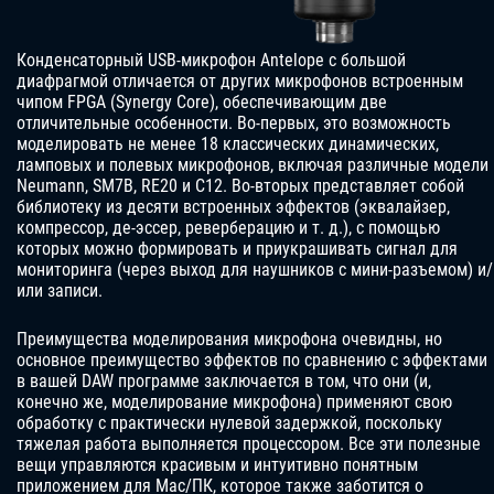
Конденсаторный USB-микрофон Antelope с большой
диафрагмой отличается от других микрофонов встроенным
чипом FPGA (Synergy Core), обеспечивающим две
отличительные особенности. Во-первых, это возможность
моделировать не менее 18 классических динамических,
ламповых и полевых микрофонов, включая различные модели
Neumann, SM7B, RE20 и C12. Во-вторых представляет собой
библиотеку из десяти встроенных эффектов (эквалайзер,
компрессор, де-эссер, реверберацию и т. д.), с помощью
которых можно формировать и приукрашивать сигнал для
мониторинга (через выход для наушников с мини-разъемом) и/
или записи.
Преимущества моделирования микрофона очевидны, но
основное преимущество эффектов по сравнению с эффектами
в вашей DAW программе заключается в том, что они (и,
конечно же, моделирование микрофона) применяют свою
обработку с практически нулевой задержкой, поскольку
тяжелая работа выполняется процессором. Все эти полезные
вещи управляются красивым и интуитивно понятным
приложением для Mac/ПК, которое также заботится о