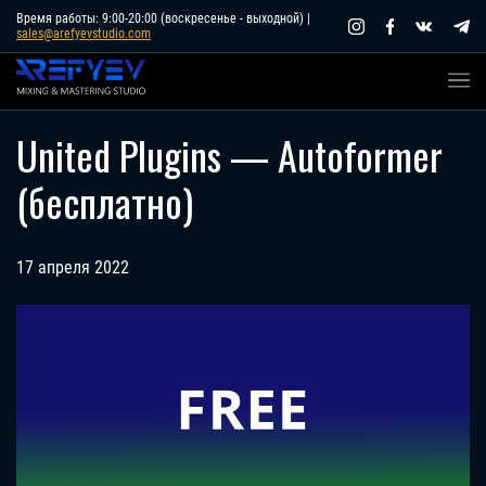
Skip
Время работы: 9:00-20:00 (воскресенье - выходной) |
sales@arefyevstudio.com
to
content
United Plugins — Autoformer
(бесплатно)
17 апреля 2022