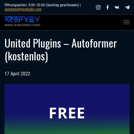
Skip
Öffnungszeiten: 9:00–20:00 (Sonntag geschlossen) |
sales@arefyevstudio.com
to
content
United Plugins – Autoformer
(kostenlos)
17 April 2022