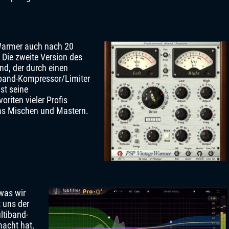
 Warmer auch nach 20
 Die zweite Version des
d, der durch einen
iband-Kompressor/Limiter
st seine
oriten vieler Profis
as Mischen und Mastern.
 was wir
t uns der
ltiband-
macht hat,