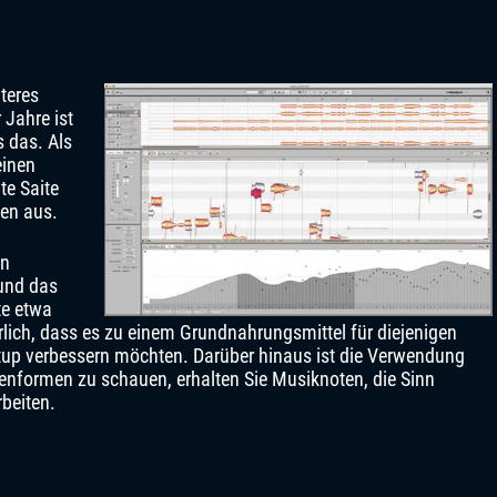
teres
 Jahre ist
s das. Als
einen
te Saite
nen aus.
in
 und das
te etwa
erlich, dass es zu einem Grundnahrungsmittel für diejenigen
Setup verbessern möchten. Darüber hinaus ist die Verwendung
lenformen zu schauen, erhalten Sie Musiknoten, die Sinn
beiten.