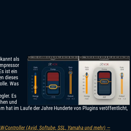
kannt als
kompressor
s ist ein
en dieses
Rolle. Was
egler. Es
chen und
 hat im Laufe der Jahre Hunderte von Plugins veröffentlicht,
AW-Controller (Avid, Softube, SSL, Yamaha und mehr) —