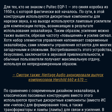
Для тех, кто не знаком с Pultec EQP-1 — это синяя коробка из
1950-х, с которой фактически всё началось. По сути, в этой
конструкции используются дискретные компоненты для
нарезки звука, а на выходе используются ламповые усилители
для компенсации потерь, возникающих в результате
использования эквалайзера. Таким образом, усиление можно
также вывести, обрезав частоту «повышения» и усилив сигнал.
Хотя набор элементов управления напоминает современные
эквалайзеры, сами элементы управления остаются для многих
загадочными и сложными. Востребованность этого устройства,
безусловно, заключается в звуковой привлекательности, и
обычные пользователи получают максимальную отдачу,
используя ее непреднамеренным образом.
— Смотри также: Heritage Audio анонсировали выпуск
компрессоров Herchild 660 и 670 —
По сравнению с современным дизайном эквалайзера, в
классических пассивных конструкциях вместо этого
используются простые дискретные компоненты (вместо ИС
или «чипов») для формирования тона, а также
трансформаторы и лампы (лампы) для связи и усиления. В