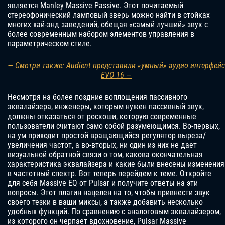
является Manley Massive Passive. Этот почитаемый
стереофонический ламповый зверь можно найти в стойках
многих хай-энд заведений, обещая «самый лучший» звук с
более современным набором элементов управления в
параметрическом стиле.
— Смотри также: Audient представили «умный» аудио интерфейс
EVO 16 —
Несмотря на более поздние воплощения пассивного
эквалайзера, инженеры, которым нужен пассивный звук,
должны отказаться от роскоши, которую современные
пользователи считают само собой разумеющимся. Во-первых,
на ум приходит простой вращающийся регулятор выреза/
увеличения частот, а во-вторых, ни один из них не дает
визуальной обратной связи о том, какова окончательная
характеристика эквалайзера и какие были внесены изменения
в частотный спектр. Вот теперь перейдем к теме. Откройте
для себя Massive EQ от Pulsar и получите ответы на эти
вопросы. Этот плагин нацелен на то, чтобы привнести звук
своего тезки в ваши миксы, а также добавить несколько
удобных функций. По сравнению с аналоговым эквалайзером,
из которого он черпает вдохновение, Pulsar Massive