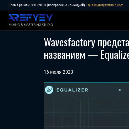
Skip
Время работы: 9:00-20:00 (воскресенье - выходной) |
sales@arefyevstudio.com
to
content
Wavesfactory предст
названием — Equaliz
16 июля 2023