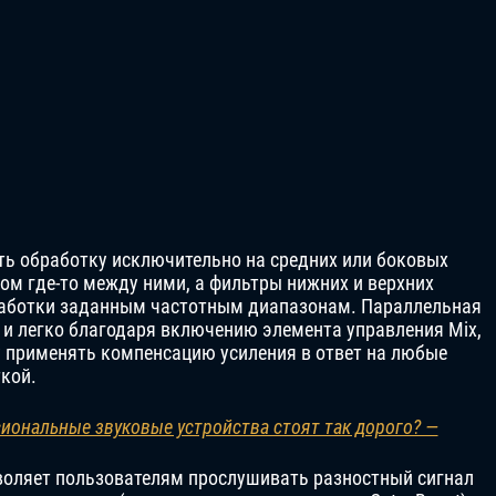
ь обработку исключительно на средних или боковых
ом где-то между ними, а фильтры нижних и верхних
работки заданным частотным диапазонам. Параллельная
и легко благодаря включению элемента управления Mix,
ну применять компенсацию усиления в ответ на любые
кой.
иональные звуковые устройства стоят так дорого? —
зволяет пользователям прослушивать разностный сигнал