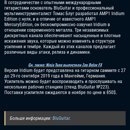
В сотрудничестве с опытными международными
гитаристами основатель BluGuitar и профессиональный
мультиинструменталист Томас Блуг разработал AMP1 Iridium
Edition с нуля, и в отличие от известного AMP1
MercuryEdition, он бескомпромиссно озвучил Iridium в
отношении современного металла. Три независимых
дискретных канала обеспечивают насыщенные и плотные
искажения звука, которые можно изменять в структуре
усиления и тембре. Каждый из этих каналов предлагает
различные виды атаки, релиза и динамики.
См. также: Ninja Tune выпустили Zen Delay FX
Версия Iridium будет представлена на гитарном саммите с 27
до 29-го сентября 2019 года в Мангейме, Германия.
Усилитель можно будет воспроизводить и прослушивать на
нескольких рабочих станциях (стенд BluGuitar №223).
Поставки усилителя ожидаются в ноябре по цене в 850$.
Больше информации:
BluGuitar
.