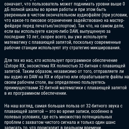
означает, что пользователь может поднимать уровни выше 0
дБ полной шкалы во время работы и при этом быть
уверенным в чистом окончательном аудиофайле (при условии,
что какое-то пиковое ограничение задействовано на мастер-
фейдере перед печатью/экспортом). Так что, на самом деле,
если вы используете какую-либо DAW, выпущенную за
последние 10 лет, скорее всего, вы уже используете
математику с плавающей запятой, поскольку современные
рабочие станции используют эту стратегию микширования.
Для тех из нас, кто использует программное обеспечение
iZotope RX, экосистема RX полностью 32-битная с плавающей
запятой. Таким образом, независимо от того, отправляете ли
вы аудио из DAW на RX и обратно или обрабатываете файлы на
своем рабочем столе, вы определенно пользуетесь
преимуществами 32-битной математики с плавающей запятой
в их программном обеспечении.
На наш взгляд, самая большая польза от 32-битного звука с
плавающей запятой — это во время записи, особенно в
полевых условиях, где есть множество потенциальных
проблем с захватом чистого сигнала и только один шанс
записать то, что происходит в реальном времени.