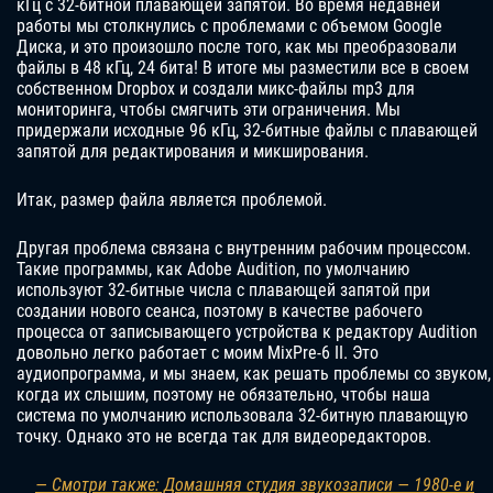
кГц с 32-битной плавающей запятой. Во время недавней
работы мы столкнулись с проблемами с объемом Google
Диска, и это произошло после того, как мы преобразовали
файлы в 48 кГц, 24 бита! В итоге мы разместили все в своем
собственном Dropbox и создали микс-файлы mp3 для
мониторинга, чтобы смягчить эти ограничения. Мы
придержали исходные 96 кГц, 32-битные файлы с плавающей
запятой для редактирования и микширования.
Итак, размер файла является проблемой.
Другая проблема связана с внутренним рабочим процессом.
Такие программы, как Adobe Audition, по умолчанию
используют 32-битные числа с плавающей запятой при
создании нового сеанса, поэтому в качестве рабочего
процесса от записывающего устройства к редактору Audition
довольно легко работает с моим MixPre-6 II. Это
аудиопрограмма, и мы знаем, как решать проблемы со звуком,
когда их слышим, поэтому не обязательно, чтобы наша
система по умолчанию использовала 32-битную плавающую
точку. Однако это не всегда так для видеоредакторов.
— Смотри также: Домашняя студия звукозаписи — 1980-е и