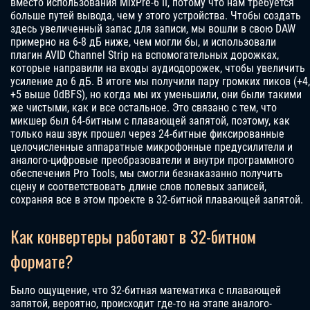
вместо использования MixPre-6 II, потому что нам требуется
больше путей вывода, чем у этого устройства. Чтобы создать
здесь увеличенный запас для записи, мы вошли в свою DAW
примерно на 6-8 дБ ниже, чем могли бы, и использовали
плагин AVID Channel Strip на вспомогательных дорожках,
которые направили на входы аудиодорожек, чтобы увеличить
усиление до 6 дБ. В итоге мы получили пару громких пиков (+4,
+5 выше 0dBFS), но когда мы их уменьшили, они были такими
же чистыми, как и все остальное. Это связано с тем, что
микшер был 64-битным с плавающей запятой, поэтому, как
только наш звук прошел через 24-битные фиксированные
целочисленные аппаратные микрофонные предусилители и
аналого-цифровые преобразователи и внутри программного
обеспечения Pro Tools, мы смогли безнаказанно получить
сцену и соответствовать длине слов полевых записей,
сохраняя все в этом проекте в 32-битной плавающей запятой.
Как конвертеры работают в 32-битном
формате?
Было ощущение, что 32-битная математика с плавающей
запятой, вероятно, происходит где-то на этапе аналого-