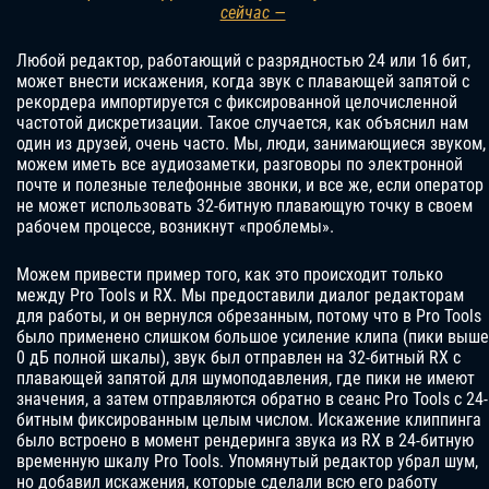
сейчас —
Любой редактор, работающий с разрядностью 24 или 16 бит,
может внести искажения, когда звук с плавающей запятой с
рекордера импортируется с фиксированной целочисленной
частотой дискретизации. Такое случается, как объяснил нам
один из друзей, очень часто. Мы, люди, занимающиеся звуком,
можем иметь все аудиозаметки, разговоры по электронной
почте и полезные телефонные звонки, и все же, если оператор
не может использовать 32-битную плавающую точку в своем
рабочем процессе, возникнут «проблемы».
Можем привести пример того, как это происходит только
между Pro Tools и RX. Мы предоставили диалог редакторам
для работы, и он вернулся обрезанным, потому что в Pro Tools
было применено слишком большое усиление клипа (пики выше
0 дБ полной шкалы), звук был отправлен на 32-битный RX с
плавающей запятой для шумоподавления, где пики не имеют
значения, а затем отправляются обратно в сеанс Pro Tools с 24-
битным фиксированным целым числом. Искажение клиппинга
было встроено в момент рендеринга звука из RX в 24-битную
временную шкалу Pro Tools. Упомянутый редактор убрал шум,
но добавил искажения, которые сделали всю его работу