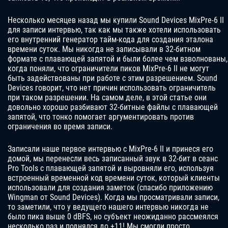
Несколько месяцев назад мы купили Sound Devices MixPre-6 II
для записи интервью, так как мы также хотели использовать
его внутренний генератор тайм-кода для создания эталона
времени суток. Мы никогда не записывали в 32-битном
формате с плавающей запятой и были более чем взволнованы,
когда поняли, что ограничители пиков MixPre-6 II не могут
быть задействованы при работе с этим разрешением. Sound
Devices говорит, что нет причин использовать ограничитель
при таком разрешении. На самом деле, в этой статье они
довольно хорошо разбивают 32-битные файлы с плавающей
запятой, что тонко помогает аргументировать против
ограничения во время записи.
Записали наше первое интервью с MixPre-6 II и принеся его
домой, мы перенесли весь записанный звук в 32-бит в сеанс
Pro Tools с плавающей запятой и выровняли его, используя
встроенный временной код времени суток, который клиенты
использовали для создания заметок (спасибо приложению
Wingman от Sound Devices). Когда мы просматривали записи,
то заметили, что у ведущего нашего интервью никогда не
было пика выше 0 dBFS, но субъект неожиданно рассмеялся
несколько раз и поднялся до +11! Мы смогли просто