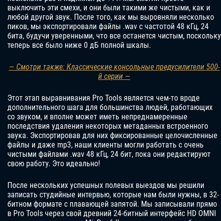
выключить эти смехи, и они были такими же чистыми, как и
любой другой звук. После того, как мы выровняли несколько
пиков, мы экспортировали файлы .wav с частотой 48 кГц, 24
бита, будучи уверенными, что все останется чистым, поскольку
теперь все было ниже 0 дБ полной шкалы.
— Смотри также: Классические консольные предусилители 500-
й серии —
Этот этап выравнивания Pro Tools является чем-то вроде
дополнительного шага для большинства людей, работающих
со звуком, и вполне может иметь непреднамеренные
последствия удаления некоторых метаданных встроенного
звука. Экспортировав для них фиксированные целочисленные
файлы и даже mp3, наши клиенты могли работать с очень
чистыми файлами .wav 48 кГц, 24 бит, пока они редактируют
свою работу. Это идеально!
После нескольких успешных полевых выездов мы решили
записать студийные интервью, которые нам были нужны, в 32-
битном формате с плавающей запятой. Мы записывали прямо
в Pro Tools через свой древний 24-битный интерфейс HD OMNI