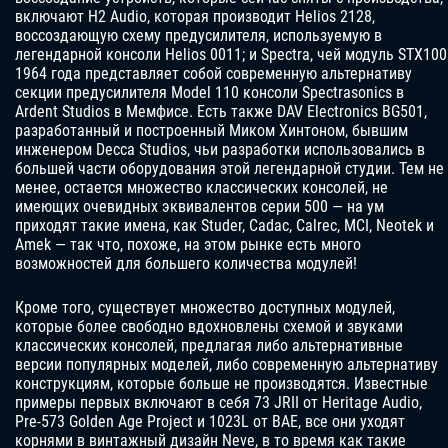
включают H2 Audio, которая производит Helios 2128,
воссоздающую схему предусилителя, используемую в
легендарной консоли Helios 0011; и Spectra, чей модуль STX100
1964 года представляет собой современную альтернативу
секции предусилителя Model 110 консоли Spectrasonics в
Ardent Studios в Мемфисе. Есть также DAV Electronics BG501,
разработанный и построенный Миком Хинтоном, бывшим
инженером Decca Studios, чьи разработки использовались в
большей части оборудования этой легендарной студии. Тем не
менее, остается множество классических консолей, не
имеющих очевидных эквивалентов серии 500 — на ум
приходят такие имена, как Studer, Cadac, Calrec, MCI, Neotek и
Amek — так что, похоже, на этом рынке есть много
возможностей для большего количества модулей!
Кроме того, существует множество доступных модулей,
которые более свободно вдохновлены схемой и звуками
классических консолей, предлагая либо альтернативные
версии популярных моделей, либо современную альтернативу
конструкциям, которые больше не производятся. Известные
примеры первых включают в себя 73 JRII от Heritage Audio,
Pre-573 Golden Age Project и 1023L от BAE, все они уходят
корнями в винтажный дизайн Neve, в то время как такие