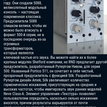
году. Они создали 5088,
великолепный модульный
консоль — настоящая
современная классика.
Предусилители 5088
слишком велики, чтобы их
можно было втиснуть в
формат 500-й серии, не в
последнюю очередь из-за
огромных
трансформаторов,
которые являются
ключевой частью его звука. Вы можете найти их в более
крупных модулях Shelford компании, но RND предлагает другой
предусилитель, разработанный Рупертом Нивом, для серии
500. Названный Portico 511, он сочетает в себе чистый,
прозрачный предусилитель с функцией Silk. Разработанный
Рупертом дизайн Amek, Silk увеличивает количество
гармонических искажений, присутствующих на средних и
высоких частотах, чтобы имитировать звук ранних моделей
Neve Class-A. Элемент управления «Текстура» позволяет
пользователям определить, насколько сильно искажения
вносятся, причем результаты варьируются от почти