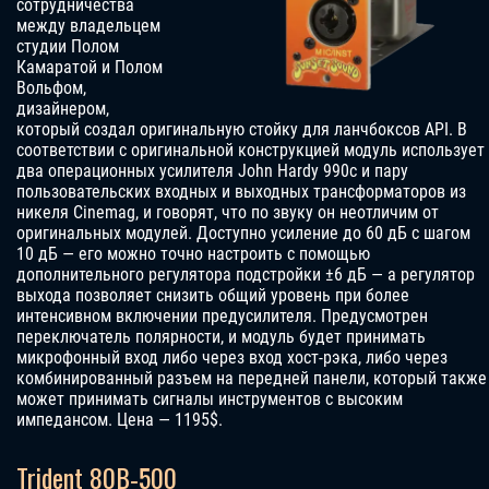
сотрудничества
между владельцем
студии Полом
Камаратой и Полом
Вольфом,
дизайнером,
который создал оригинальную стойку для ланчбоксов API. В
соответствии с оригинальной конструкцией модуль использует
два операционных усилителя John Hardy 990c и пару
пользовательских входных и выходных трансформаторов из
никеля Cinemag, и говорят, что по звуку он неотличим от
оригинальных модулей. Доступно усиление до 60 дБ с шагом
10 дБ — его можно точно настроить с помощью
дополнительного регулятора подстройки ±6 дБ — а регулятор
выхода позволяет снизить общий уровень при более
интенсивном включении предусилителя. Предусмотрен
переключатель полярности, и модуль будет принимать
микрофонный вход либо через вход хост-рэка, либо через
комбинированный разъем на передней панели, который также
может принимать сигналы инструментов с высоким
импедансом.
Цена — 1195$.
Trident 80B‑500