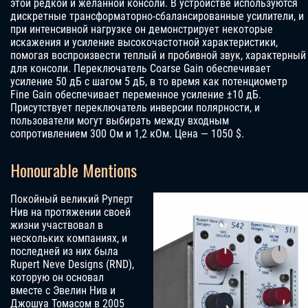
этой редкой и желанной консоли. В устройстве используются
дискретные трансформаторно-сбалансированные усилители, и
при интенсивной нагрузке он демонстрирует некоторые
искажения и усиление высокочастотной характеристики,
помогая воспроизвести теплый и пробивной звук, характерный
для консоли. Переключатель Coarse Gain обеспечивает
усиление 50 дБ с шагом 5 дБ, в то время как потенциометр
Fine Gain обеспечивает переменное усиление ±10 дБ.
Присутствует переключатель инверсии полярности, и
пользователи могут выбирать между входным
сопротивлением 300 Ом и 1,2 кОм.
Цена — 1050 $.
Honourable Mentions
Покойный великий Руперт
Нив на протяжении своей
жизни участвовал в
нескольких компаниях, и
последней из них была
Rupert Neve Designs (RND),
которую он основал
вместе с Эвелин Нив и
Джошуа Томасом в 2005