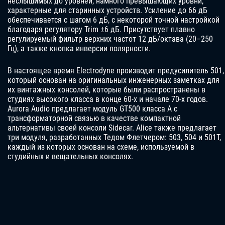
неслышимых до уровней, намного превышающих уровни,
характерные для старинных устройств. Усиление до 66 дБ
обеспечивается с шагом 6 дБ, с некоторой точной настройкой
благодаря регулятору Trim ±6 дБ. Присутствует плавно
регулируемый фильтр верхних частот 12 дБ/октава (20–250
Гц), а также кнопка инверсии полярности.
В настоящее время Electrodyne производит предусилитель 501,
который основан на оригинальных инженерных заметках для
их винтажных консолей, которые были распространены в
студиях высокого класса в конце 60-х и начале 70-х годов.
Aurora Audio предлагает модуль GT500 класса A с
трансформаторной связью в качестве компактной
альтернативы своей консоли Sidecar. Alice также предлагает
три модуля, разработанных Тедом Флетчером: 503, 504 и 501T,
каждый из которых основан на схеме, используемой в
студийных и вещательных консолях.