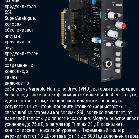
схемой
предусилителя
SSL
SuperAnalogue,
которая
обеспечивает
чистый,
прозрачный
звук
предусилителей
в их
современных
консолях, а
также
включает в
себя схему Variable Harmonic Drive (VHD), которая изначально
была представлена в их флагманской консоли Duality. По сути,
идея состоит в том, что пользователь может повернуть
регулятор Drive, чтобы добавить столько «зернистости»,
связанной со старыми консолями SSL, сколько пожелает, от
ламповой теплоты до явного искажения. Модуль обеспечивает
усиление до 75 дБ, а регулятор Trim на 20 дБ позволяет
контролировать выходной уровень. Переменный фильтр
верхних частот 18 дБ/октава (от 15 до 500 Гц) дополнен пэдом