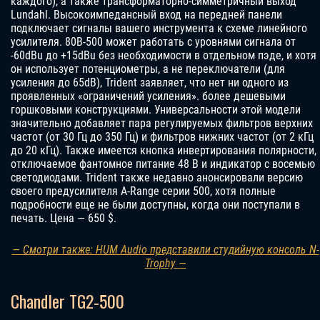
каждого), а также трансформаторно-симметричный выход
Lundahl. Высокоимпедансный вход на передней панели
подключает сигналы вашего инструмента к схеме линейного
усилителя. 80B-500 может работать с уровнями сигнала от
-60dBu до +15dBu без необходимости в отдельном пэде, и хотя
он использует потенциометры, а не переключатели (для
усиления до 65dB), Trident заявляет, что нет ни одного из
проявленных «ограничений усиления». более дешевыми
горшковыми конструкциями. Универсальности этой модели
значительно добавляет пара регулируемых фильтров верхних
частот (от 30 Гц до 350 Гц) и фильтров нижних частот (от 2 кГц
до 20 кГц). Также имеется кнопка инвертирования полярности,
отключаемое фантомное питание 48 В и индикатор с восемью
светодиодами. Trident также недавно анонсировали версию
своего предусилителя A-Range серии 500, хотя полные
подробности еще не были доступны, когда они поступали в
печать.
Цена — 650 $.
— Смотри также: HUM Audio представили студийную консоль N-
Trophy —
Chandler TG2‑500