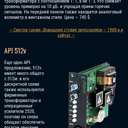
трансформатора с соотношением 1: 1, а не 1: 3, что снижает
уровень примерно на 10 дБ. и упрощая прием горячих
сигналов. На передней панели также находится аналоговый
волюметр в винтажном стиле.
Цена — 745 $.
— Смотри также: Домашняя студия звукозаписи — 1980-е и
сейчас —
API 512v
Еще одно API-
предложение, 512v
имеет много общего
с 312м: в его
дискретной схеме
также используются
фирменные
трансформаторы и
операционные
усилители 2520,
поэтому он снова
обещает обеспечить
богатое звучание,