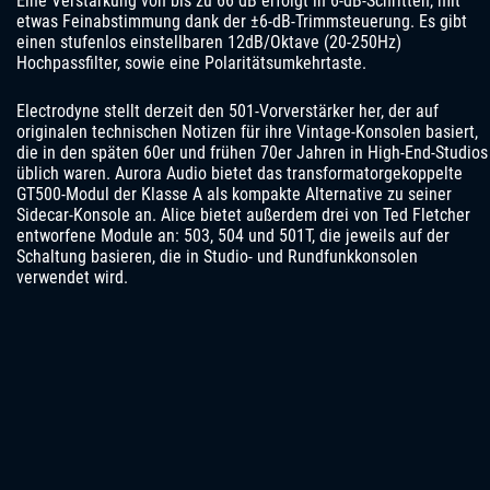
Eine Verstärkung von bis zu 66 dB erfolgt in 6-dB-Schritten, mit
etwas Feinabstimmung dank der ±6-dB-Trimmsteuerung. Es gibt
einen stufenlos einstellbaren 12dB/Oktave (20-250Hz)
Hochpassfilter, sowie eine Polaritätsumkehrtaste.
Electrodyne stellt derzeit den 501-Vorverstärker her, der auf
originalen technischen Notizen für ihre Vintage-Konsolen basiert,
die in den späten 60er und frühen 70er Jahren in High-End-Studios
üblich waren. Aurora Audio bietet das transformatorgekoppelte
GT500-Modul der Klasse A als kompakte Alternative zu seiner
Sidecar-Konsole an. Alice bietet außerdem drei von Ted Fletcher
entworfene Module an: 503, 504 und 501T, die jeweils auf der
Schaltung basieren, die in Studio- und Rundfunkkonsolen
verwendet wird.