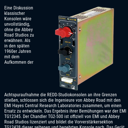
Eine Diskussion
klassischer
Konsolen wäre
unvollständig,
ohne die Abbey
Road Studios zu
erwähnen. Als
in den späten
1960er Jahren
mit dem
Aufkommen der
Achtspuraufnahme die REDD-Studiokonsolen an ihre Grenzen
stießen, schlossen sich die Ingenieure von Abbey Road mit den
EMI Hayes Central Research Laboratories zusammen, um einen
Ersatz zu entwickeln. Das Ergebnis ihrer Bemühungen war der EMI
TG12345. Der Chandler TG2-500 ist offiziell von EMI und Abbey
Road Studios lizenziert und bildet die Vorverstärkersektion
TG12428 dieser seltenen und begehrten Konsole nach. Das Gerät