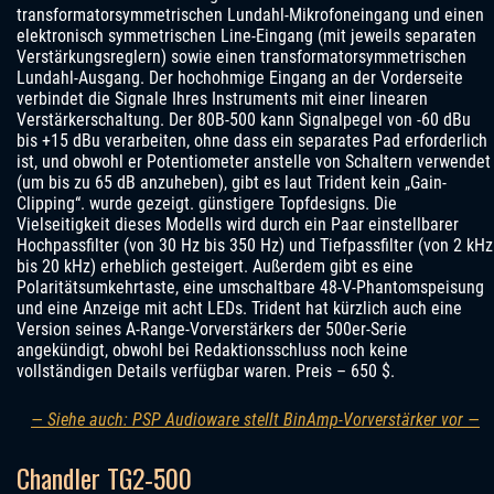
transformatorsymmetrischen Lundahl-Mikrofoneingang und einen
elektronisch symmetrischen Line-Eingang (mit jeweils separaten
Verstärkungsreglern) sowie einen transformatorsymmetrischen
Lundahl-Ausgang. Der hochohmige Eingang an der Vorderseite
verbindet die Signale Ihres Instruments mit einer linearen
Verstärkerschaltung. Der 80B-500 kann Signalpegel von -60 dBu
bis +15 dBu verarbeiten, ohne dass ein separates Pad erforderlich
ist, und obwohl er Potentiometer anstelle von Schaltern verwendet
(um bis zu 65 dB anzuheben), gibt es laut Trident kein „Gain-
Clipping“. wurde gezeigt. günstigere Topfdesigns. Die
Vielseitigkeit dieses Modells wird durch ein Paar einstellbarer
Hochpassfilter (von 30 Hz bis 350 Hz) und Tiefpassfilter (von 2 kHz
bis 20 kHz) erheblich gesteigert. Außerdem gibt es eine
Polaritätsumkehrtaste, eine umschaltbare 48-V-Phantomspeisung
und eine Anzeige mit acht LEDs. Trident hat kürzlich auch eine
Version seines A-Range-Vorverstärkers der 500er-Serie
angekündigt, obwohl bei Redaktionsschluss noch keine
vollständigen Details verfügbar waren. Preis – 650 $.
— Siehe auch: PSP Audioware stellt BinAmp-Vorverstärker vor —
Chandler TG2‑500