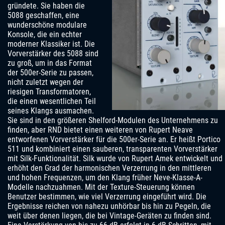
gründete. Sie haben die
5088 geschaffen, eine
wunderschöne modulare
Konsole, die ein echter
moderner Klassiker ist. Die
Vorverstärker des 5088 sind
zu groß, um in das Format
der 500er-Serie zu passen,
nicht zuletzt wegen der
riesigen Transformatoren,
die einen wesentlichen Teil
seines Klangs ausmachen.
Sie sind in den größeren Shelford-Modulen des Unternehmens zu
finden, aber RND bietet einen weiteren von Rupert Neave
entworfenen Vorverstärker für die 500er-Serie an. Er heißt Portico
511 und kombiniert einen sauberen, transparenten Vorverstärker
mit Silk-Funktionalität. Silk wurde von Rupert Amek entwickelt und
erhöht den Grad der harmonischen Verzerrung in den mittleren
und hohen Frequenzen, um den Klang früher Neve-Klasse-A-
Modelle nachzuahmen. Mit der Texture-Steuerung können
Benutzer bestimmen, wie viel Verzerrung eingeführt wird. Die
Ergebnisse reichen von nahezu unhörbar bis hin zu Pegeln, die
weit über denen liegen, die bei Vintage-Geräten zu finden sind.