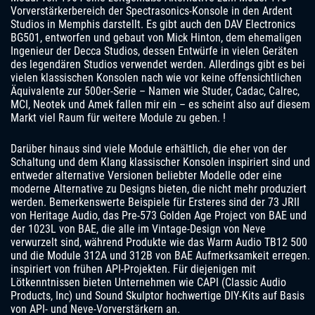
Vorverstärkerbereich der Spectrasonics-Konsole in den Ardent
Studios in Memphis darstellt. Es gibt auch den DAV Electronics
BG501, entworfen und gebaut von Mick Hinton, dem ehemaligen
Ingenieur der Decca Studios, dessen Entwürfe in vielen Geräten
des legendären Studios verwendet werden. Allerdings gibt es bei
vielen klassischen Konsolen nach wie vor keine offensichtlichen
Äquivalente zur 500er-Serie – Namen wie Studer, Cadac, Calrec,
MCI, Neotek und Amek fallen mir ein – es scheint also auf diesem
Markt viel Raum für weitere Module zu geben. !
Darüber hinaus sind viele Module erhältlich, die eher von der
Schaltung und dem Klang klassischer Konsolen inspiriert sind und
entweder alternative Versionen beliebter Modelle oder eine
moderne Alternative zu Designs bieten, die nicht mehr produziert
werden. Bemerkenswerte Beispiele für Ersteres sind der 73 JRII
von Heritage Audio, das Pre-573 Golden Age Project von BAE und
der 1023L von BAE, die alle im Vintage-Design von Neve
verwurzelt sind, während Produkte wie das Warm Audio TB12 500
und die Module 312A und 312B von BAE Aufmerksamkeit erregen.
inspiriert von frühen API-Projekten. Für diejenigen mit
Lötkenntnissen bieten Unternehmen wie CAPI (Classic Audio
Products, Inc) und Sound Skulptor hochwertige DIY-Kits auf Basis
von API- und Neve-Vorverstärkern an.