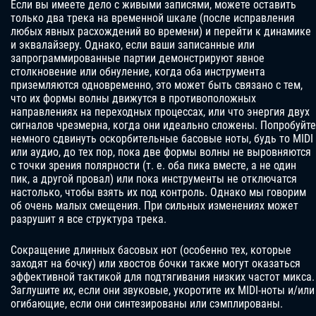
Если вы имеете дело с живыми записями, можете оставить
только два трека на временной шкале (после исправления
любых явных расхождений во времени) и перейти к динамике
и эквалайзеру. Однако, если ваши записанные или
запрограммированные партии демонстрируют явное
столкновение или обнуление, когда оба инструмента
приземляются одновременно, это может быть связано с тем,
что их формы волны движутся в противоположных
направлениях на переходных процессах, или что энергия двух
сигналов чрезмерна, когда они идеально сложены. Попробуйте
немного сдвинуть оскорбительные басовые ноты, будь то MIDI
или аудио, до тех пор, пока две формы волны не выровняются
с точки зрения полярности (т. е. оба пика вместе, а не один
пик, а другой провал) или пока инструменты не отключатся
настолько, чтобы взять их под контроль. Однако мы говорим
об очень малых смещения. При сильных изменениях может
разрушит я все структура трека.
Сокращение длинных басовых нот (особенно тех, которые
заходят на бочку) или хвостов бочки также могут оказаться
эффективной тактикой для подтягивания низких частот микса.
Заглушите их, если они звуковые, укоротите их MIDI-ноты и/или
огибающие, если они синтезированы или сэмплированы.