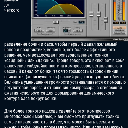
до
четкого
разделения бочки и баса, чтобы первый давал желаемый
напор и воздействие, вероятно, нет более эффективного
решения, чем вездесущая производственная техника
«сайдчейн» или «дакинг». Проще говоря, это включает в себя
включение сайдчейна плагина компрессора, вставленного в
басовый канал от бочки, так что громкость басовой линии
снижается («приглушается») всякий раз, когда ударяет бочка.
Величина уменьшения громкости устанавливается с помощью
регуляторов порога и отношения компрессора, а огибающая
сжатия используется для формирования динамического
контура баса вокруг бочки.
Для более тонкого подхода сделайте этот компрессор
многополосной моделью, и вы сможете приглушать только
самые низкие частоты в басе, что может быть всем, что
нужно, чтобы бочка прорезалась чисто. Или, если вам нужна