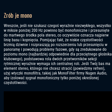
Zrób je mono
Wreszcie, jeśli nie szukasz czegoś wyraźnie niezwykłego, wszystko
w miksie poniżej 200 Hz powinno być monofoniczne i przesunięte
do martwego środka pola stereo, co oczywiście oznacza najpierw
linię basu i kopnięcia. Pomijając fakt, że niskie częstotliwości
brzmią dziwnie i rozpraszają po rozszerzeniu lub przesunięciu w
panoramę i powodują problemy fazowe, gdy są zredukowane do
poziomu mono (najbardziej odpowiednie dla przeciętnego głośnika
klubowego), podstawowa rola dwóch przetworników sekcji
rytmicznej wyraźnie wymaga ich centralnej roli. Jeśli Twój bas ma
element stereo, którego nie chcesz stracić (powiedzmy refren),
użyj wtyczki monofiltra, takiej jak MonoFilter firmy Nugen Audio,
aby izolować sygnał monofoniczny tylko poniżej określonej
częstotliwości.