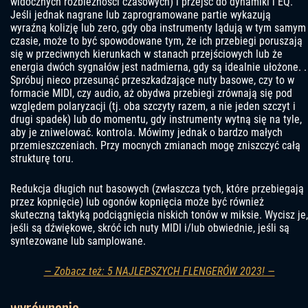
widocznych rozbieżności czasowych) i przejść do dynamiki i EQ.
Jeśli jednak nagrane lub zaprogramowane partie wykazują
wyraźną kolizję lub zero, gdy oba instrumenty lądują w tym samym
czasie, może to być spowodowane tym, że ich przebiegi poruszają
się w przeciwnych kierunkach w stanach przejściowych lub że
energia dwóch sygnałów jest nadmierna, gdy są idealnie ułożone. .
Spróbuj nieco przesunąć przeszkadzające nuty basowe, czy to w
formacie MIDI, czy audio, aż obydwa przebiegi zrównają się pod
względem polaryzacji (tj. oba szczyty razem, a nie jeden szczyt i
drugi spadek) lub do momentu, gdy instrumenty wytną się na tyle,
aby je zniwelować. kontrola. Mówimy jednak o bardzo małych
przemieszczeniach. Przy mocnych zmianach mogę zniszczyć całą
strukturę toru.
Redukcja długich nut basowych (zwłaszcza tych, które przebiegają
przez kopnięcie) lub ogonów kopnięcia może być również
skuteczną taktyką podciągnięcia niskich tonów w miksie. Wycisz je,
jeśli są dźwiękowe, skróć ich nuty MIDI i/lub obwiednie, jeśli są
syntezowane lub samplowane.
— Zobacz też: 5 NAJLEPSZYCH FLENGERÓW 2023! —
wyrównanie