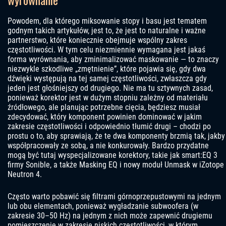
Powodem, dla którego miksowanie stopy i basu jest tematem
godnym takich artykułów, jest to, że jest to naturalne i ważne
partnerstwo, które koniecznie obejmuje wspólny zakres
częstotliwości. W tym celu niezmiennie wymagana jest jakaś
forma wyrównania, aby zminimalizować maskowanie — to znaczy
niezwykle szkodliwe „zmętnienie”, które pojawia się, gdy dwa
dźwięki występują na tej samej częstotliwości, zwłaszcza gdy
jeden jest głośniejszy od drugiego. Nie ma tu sztywnych zasad,
ponieważ korektor jest w dużym stopniu zależny od materiału
źródłowego, ale planując potrzebne cięcia, będziesz musiał
zdecydować, który komponent powinien dominować w jakim
zakresie częstotliwości i odpowiednio tłumić drugi – chodzi po
prostu o to, aby sprawiają, że te dwa komponenty brzmią tak, jakby
współpracowały ze sobą, a nie konkurowały. Bardzo przydatne
mogą być tutaj wyspecjalizowane korektory, takie jak smart:EQ 3
firmy Sonible, a także Masking EQ i nowy moduł Unmask w iZotope
Neutron 4.
Często warto pobawić się filtrami górnoprzepustowymi na jednym
lub obu elementach, ponieważ wygładzanie subwoofera (w
zakresie 30–50 Hz) na jednym z nich może zapewnić drugiemu
pomieszczenie w zakresie niskich częstotliwości, w którym