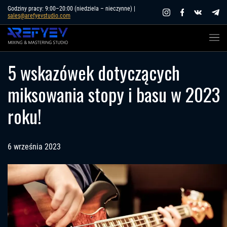
Skip
Godziny pracy: 9:00–20:00 (niedziela – nieczynne) |
sales@arefyevstudio.com
to
content
5 wskazówek dotyczących
miksowania stopy i basu w 2023
roku!
6 września 2023