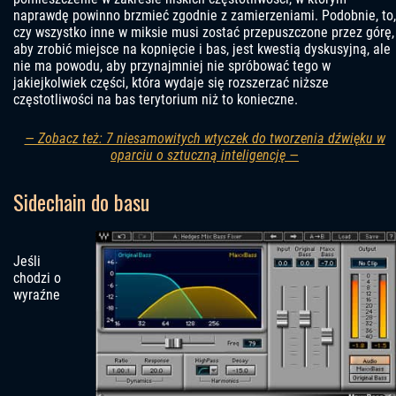
naprawdę powinno brzmieć zgodnie z zamierzeniami. Podobnie, to,
czy wszystko inne w miksie musi zostać przepuszczone przez górę,
aby zrobić miejsce na kopnięcie i bas, jest kwestią dyskusyjną, ale
nie ma powodu, aby przynajmniej nie spróbować tego w
jakiejkolwiek części, która wydaje się rozszerzać niższe
częstotliwości na bas terytorium niż to konieczne.
— Zobacz też: 7 niesamowitych wtyczek do tworzenia dźwięku w
oparciu o sztuczną inteligencję —
Sidechain do basu
Jeśli
chodzi o
wyraźne