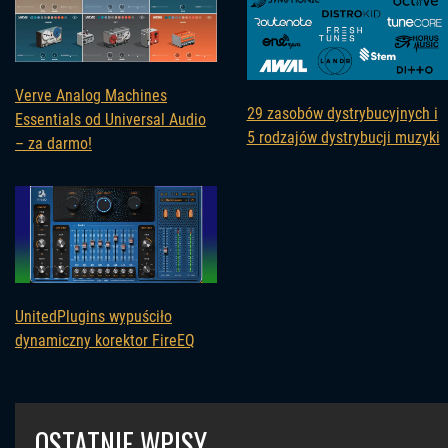
Verve Analog Machines
29 zasobów dystrybucyjnych i
Essentials od Universal Audio
5 rodzajów dystrybucji muzyki
– za darmo!
UnitedPlugins wypuściło
dynamiczny korektor FireEQ
OSTATNIE WPISY