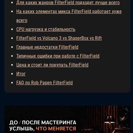
Для каких жанров FilterField подходит лучше всего
На каких элементах микса FilterField работает хуже
всего
CPU нагрузка и стабильность
FilterField vs Volcano 3 vs ShaperBox vs Rift
Главные недостатки FilterField
Типичные ошибки при работе с FilterField
Цена и стоит ли покупать FilterField
Итог
FAQ по Rob Papen FilterField