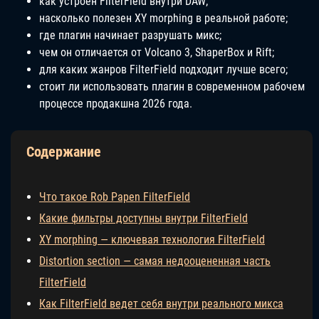
как устроен FilterField внутри DAW;
насколько полезен XY morphing в реальной работе;
где плагин начинает разрушать микс;
чем он отличается от Volcano 3, ShaperBox и Rift;
для каких жанров FilterField подходит лучше всего;
стоит ли использовать плагин в современном рабочем
процессе продакшна 2026 года.
Содержание
Что такое Rob Papen FilterField
Какие фильтры доступны внутри FilterField
XY morphing — ключевая технология FilterField
Distortion section — самая недооцененная часть
FilterField
Как FilterField ведет себя внутри реального микса