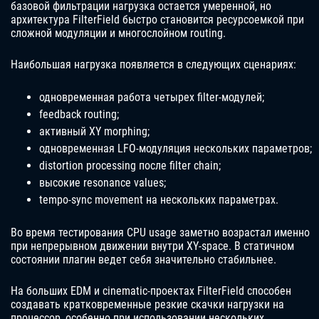
базовой фильтрации нагрузка остается умеренной, но
архитектура FilterField быстро становится ресурсоемкой при
сложной модуляции и многослойном routing.
Наибольшая нагрузка появляется в следующих сценариях:
одновременная работа четырех filter-модулей;
feedback routing;
активный XY morphing;
одновременная LFO-модуляция нескольких параметров;
distortion processing после filter chain;
высокие resonance values;
tempo-sync movement на нескольких параметрах.
Во время тестирования CPU usage заметно возрастал именно
при непрерывном движении внутри XY-space. В статичном
состоянии плагин ведет себя значительно стабильнее.
На больших EDM и cinematic-проектах FilterField способен
создавать кратковременные резкие скачки нагрузки на
процессор, особенно при использовании нескольких