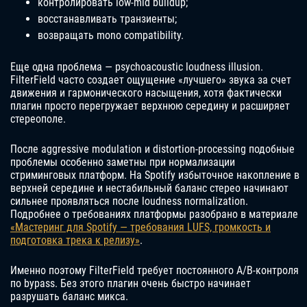
контролировать low-mid buildup;
восстанавливать транзиенты;
возвращать mono compatibility.
Еще одна проблема — psychoacoustic loudness illusion.
FilterField часто создает ощущение «лучшего» звука за счет
движения и гармонического насыщения, хотя фактически
плагин просто перегружает верхнюю середину и расширяет
стереополе.
После aggressive modulation и distortion-processing подобные
проблемы особенно заметны при нормализации
стриминговых платформ. На Spotify избыточное накопление в
верхней середине и нестабильный баланс стерео начинают
сильнее проявляться после loudness normalization.
Подробнее о требованиях платформы разобрано в материале
«Мастеринг для Spotify — требования LUFS, громкость и
подготовка трека к релизу»
.
Именно поэтому FilterField требует постоянного A/B-контроля
по bypass. Без этого плагин очень быстро начинает
разрушать баланс микса.