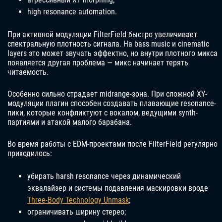
high resonance automation.
При активной модуляции FilterField быстро увеличивает
спектральную плотность сигнала. На bass music и cinematic
layers это может звучать эффектно, но внутри плотного микса
появляется другая проблема — микс начинает терять
читаемость.
Особенно сильно страдает midrange-зона. При сложной XY-
модуляции плагин способен создавать плавающие resonance-
пики, которые конфликтуют с вокалом, ведущими synth-
партиями и атакой малого барабана.
Во время работы с EDM-проектами после FilterField регулярно
приходилось:
убирать harsh resonance через динамический
эквалайзер и системы подавления маскировки вроде
Three-Body Technology Unmask
;
ограничивать ширину стерео;