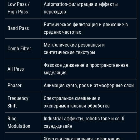
Low Pass /
Automation-фильтрация и эффекты
High Pass
переходов
Ритмическая фильтрация и движение в
Band Pass
средних частотах
Металлические резонансы и
Comb Filter
синтетические текстуры
Фазовое движение и пространственная
All Pass
модуляция
Phaser
Анимация synth, pads и атмосферные слои
Frequency
Спектральное смещение и
Shift
экспериментальная обработка
Ring
Industrial-эффекты, robotic tone и sci-fi
Modulation
саунд-дизайн
Жесткая спектральная деформация