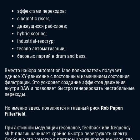
эффектами переходов;
cinematic risers;
движущихся pad-слоев;
hybrid scoring;
industrial-текстур;
techno-автоматизации;
басовых партий в drum and bass.
Вместо набора automation lane пользователь получает
единое XY-движение с постоянным изменением состояния
фильтрации. Это ускоряет создание эффектов движения
внутри DAW и позволяет быстро генерировать нестабильные
переходы.
Но именно здесь появляется и главный риск
Rob Papen
FilterField
.
При активной модуляции resonance, feedback или frequency
shift плагин начинает крайне быстро перегружать спектр.
Особенно это заметно в плотном аранжировочном слое, где