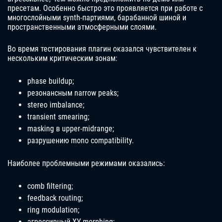
пресетам. Особенно быстро это проявляется при работе с
многослойными synth-партиями, барабанной шиной и
пространственными атмосферными слоями.
Во время тестирования плагин оказался чувствителен к
нескольким критическим зонам:
phase buildup;
резонансным narrow peaks;
stereo imbalance;
transient smearing;
masking в upper-midrange;
разрушению mono compatibility.
Наиболее проблемными режимами оказались:
comb filtering;
feedback routing;
ring modulation;
агрессивный XY morphing;