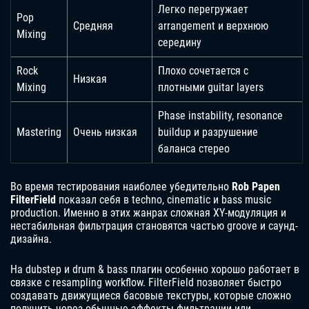
Легко перегружает
Pop
Средняя
arrangement и верхнюю
Mixing
середину
Rock
Плохо сочетается с
Низкая
Mixing
плотными guitar layers
Phase instability, resonance
Mastering
Очень низкая
buildup и разрушение
баланса стерео
Во время тестирования наиболее убедительно
Rob Papen
FilterField
показал себя в techno, cinematic и bass music
production. Именно в этих жанрах сложная XY-модуляция и
нестабильная фильтрация становятся частью groove и саунд-
дизайна.
На dubstep и drum & bass плагин особенно хорошо работает в
связке с resampling workflow. FilterField позволяет быстро
создавать движущиеся басовые текстуры, которые сложно
получить через обычные эффекты фильтрации или