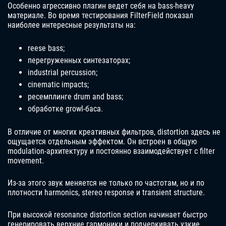
Особенно агрессивно плагин ведет себя на bass-heavy
материале. Во время тестирования FilterField показал
наиболее интересные результаты на:
reese bass;
перегруженных синтезаторах;
industrial percussion;
cinematic impacts;
ресемплинге drum and bass;
обработке growl-баса.
В отличие от многих креативных фильтров, distortion здесь не
ощущается отдельным эффектом. Он встроен в общую
modulation-архитектуру и постоянно взаимодействует с filter
movement.
Из-за этого звук меняется не только по частотам, но и по
плотности harmonics, stereo response и transient structure.
При высокой resonance distortion section начинает быстро
генерировать верхние гармоники и подчеркивать узкие