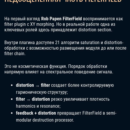
На первый взгляд
Rob Papen FilterField
воспринимается как
filter plugin с XY morphing. Но в реальной работе одна из
ключевых ролей здесь принадлежит distortion section.
Внутри плагина доступен 21 алгоритм saturation и distortion-
обработки с возможностью размещения модуля до или после
filter chain.
Это не косметическая функция. Порядок обработки
напрямую влияет на спектральное поведение сигнала.
distortion → filter
создает более контролируемую
гармоническую структуру;
filter → distortion
резко увеличивает плотность
harmonics и resonance;
feedback + distortion
превращает FilterField в semi-
modular destruction processor.