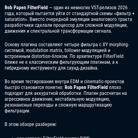
Rob Papen FilterField
— один из немногих VST-релизов 2026
года, который пытается уйти от стандартной схемы «фильтр +
saturation». Вместо очередной эмуляции аналогового тракта
разработчики сделали процессор для сложной модуляции,
движения и спектральной трансформации сигнала.
Основу плагина составляют четыре фильтра с XY morphing-
системой, modulation matrix, follower-модуляцией и
встроенным distortion-блоком. По архитектуре FilterField
ближе не к классическим фильтрующим плагинам, а к
гибридному инструменту для саунд-дизайна.
Во время тестирования внутри EDM и cinematic-проектов
быстро становится понятно:
Rob Papen FilterField
плохо
подходит для аккуратной обработки. Плагин рассчитан на
агрессивное движение, нестабильную модуляцию,
резонансные переходы и сложную маршрутизацию
фильтрации.
В этом обзоре разберем: