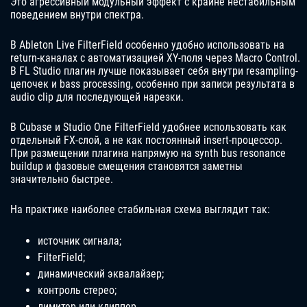
Это агрессивный модульный эффект с крайне нестабильным
поведением внутри спектра.
В Ableton Live FilterField особенно удобно использовать на
return-каналах с автоматизацией XY-поля через Macro Control.
В FL Studio плагин лучше показывает себя внутри resampling-
цепочек и bass processing, особенно при записи результата в
audio clip для последующей нарезки.
В Cubase и Studio One FilterField удобнее использовать как
отдельный FX-слой, а не как постоянный insert-процессор.
При размещении плагина напрямую на synth bus resonance
buildup и фазовые смещения становятся заметны
значительно быстрее.
На практике наиболее стабильная схема выглядит так:
источник сигнала;
FilterField;
динамический эквалайзер;
контроль стерео;
лимитер или клиппер.