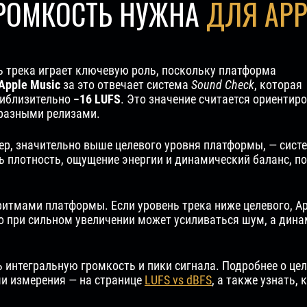
ГРОМКОСТЬ НУЖНА
ДЛЯ APP
ь трека играет ключевую роль, поскольку платформа
Apple Music
за это отвечает система
Sound Check
, которая
риблизительно
−16 LUFS
. Это значение считается ориенти
разными релизами.
р, значительно выше целевого уровня платформы, — сист
ть плотность, ощущение энергии и динамический баланс, п
итмами платформы. Если уровень трека ниже целевого, Ap
о при сильном увеличении может усиливаться шум, а дина
 интегральную громкость и пики сигнала. Подробнее о це
ми измерения — на странице
LUFS vs dBFS
, а также узнать,