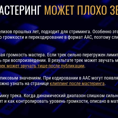
АСТЕРИНГ
МОЖЕТ ПЛОХО З
лизов прошлых лет, подходит для стриминга. Особенно это
 громкости и перекодирование в формат AAC, поэтому сл
ая громкость мастера. Если трек сильно перегружен лими
 при воспроизведении. В результате трек может звучать 
рек может звучать тише после публикации
.
по пиковым значениям. При кодировании в AAC могут появ
ожно узнать на странице
клиппинг после мастеринга
.
ику трека. Когда динамический диапазон слишком сильн
ит и как контролировать уровень громкости, описано в ма