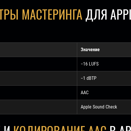
ТРЫ МАСТЕРИНГА
ДЛЯ APPL
Значение
−16 LUFS
−1 dBTP
AAC
Apple Sound Check
K И
КОДИРОВАНИЕ AAC
В AP