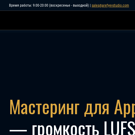
Skip
Время работы: 9:00-20:00 (воскресенье - выходной) |
sales@arefyevstudio.com
to
content
Мастеринг для App
— громкость LUFS 