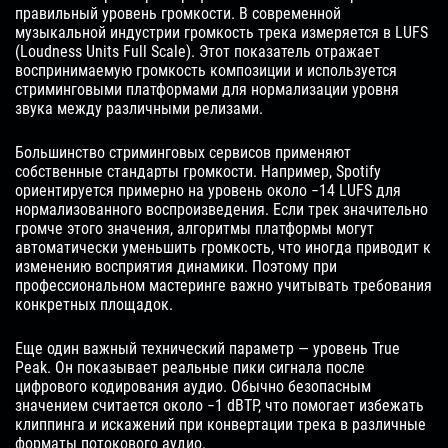
правильный уровень громкости. В современной
музыкальной индустрии громкость трека измеряется в LUFS
(Loudness Units Full Scale). Этот показатель отражает
воспринимаемую громкость композиции и используется
стриминговыми платформами для нормализации уровня
звука между различными релизами.
Большинство стриминговых сервисов применяют
собственные стандарты громкости. Например, Spotify
ориентируется примерно на уровень около −14 LUFS для
нормализованного воспроизведения. Если трек значительно
громче этого значения, алгоритмы платформы могут
автоматически уменьшить громкость, что иногда приводит к
изменению восприятия динамики. Поэтому при
профессиональном мастеринге важно учитывать требования
конкретных площадок.
Еще один важный технический параметр — уровень True
Peak. Он показывает реальные пики сигнала после
цифрового кодирования аудио. Обычно безопасным
значением считается около −1 dBTP, что помогает избежать
клиппинга и искажений при конвертации трека в различные
форматы потокового аудио.