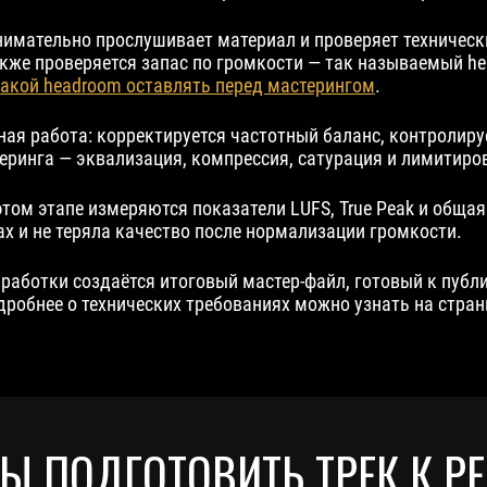
имательно прослушивает материал и проверяет технически
акже проверяется запас по громкости — так называемый he
акой headroom оставлять перед мастерингом
.
ая работа: корректируется частотный баланс, контролиру
ринга — эквализация, компрессия, сатурация и лимитиро
том этапе измеряются показатели LUFS, True Peak и обща
х и не теряла качество после нормализации громкости.
работки создаётся итоговый мастер-файл, готовый к публ
робнее о технических требованиях можно узнать на стра
Ы ПОДГОТОВИТЬ ТРЕК К Р