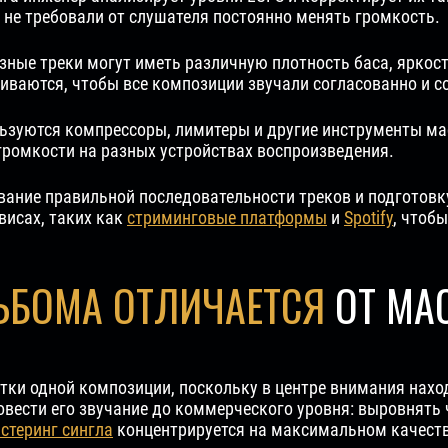
 не требовали от слушателя постоянно менять громкость.
зные треки могут иметь различную плотность баса, яркос
ваются, чтобы все композиции звучали согласованно и со
ьзуются компрессоры, лимитеры и другие инструменты ма
громкости на разных устройствах воспроизведения.
вание правильной последовательности треков и подготов
висах, таких как
стриминговые платформы
и
Spotify
, чтоб
ЬБОМА ОТЛИЧАЕТСЯ
ОТ МАС
ки одной композиции, поскольку в центре внимания находи
овести его звучание до коммерческого уровня: выровнять
стеринг сингла
концентрируется на максимальном качеств