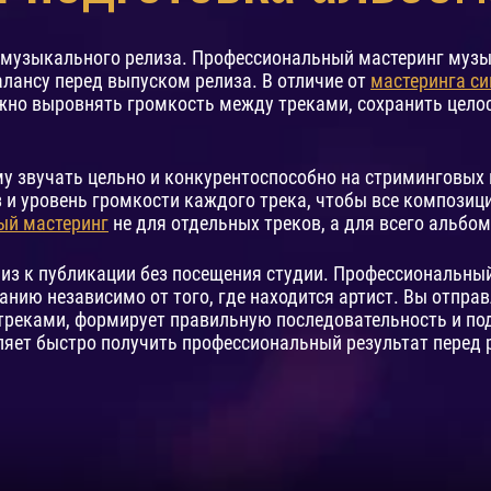
 музыкального релиза. Профессиональный мастеринг музы
алансу перед выпуском релиза. В отличие от
мастеринга си
жно выровнять громкость между треками, сохранить цело
у звучать цельно и конкурентоспособно на стриминговых 
з и уровень громкости каждого трека, чтобы все компози
ый мастеринг
не для отдельных треков, а для всего альбом
лиз к публикации без посещения студии. Профессиональны
чанию независимо от того, где находится артист. Вы отпра
треками, формирует правильную последовательность и по
ляет быстро получить профессиональный результат перед