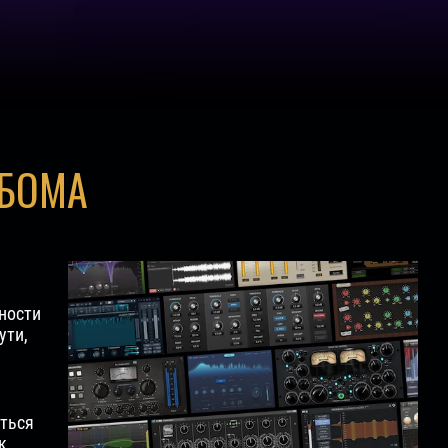
ЬБОМА
тности
ути,
аться
к,