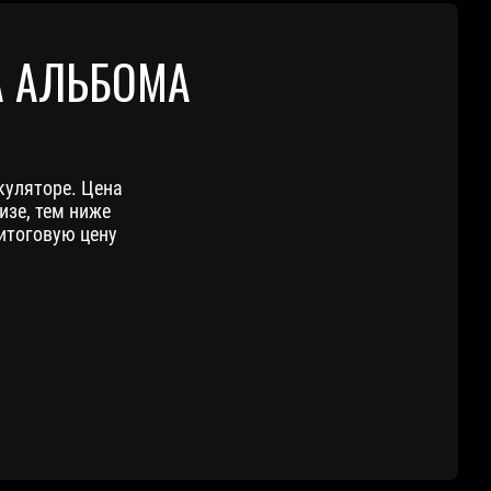
А АЛЬБОМА
куляторе. Цена
изе, тем ниже
итоговую цену