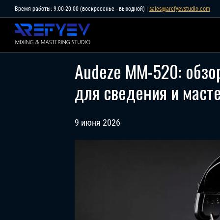
Skip
Время работы: 9:00-20:00 (воскресенье - выходной) |
sales@arefyevstudio.com
to
content
Audeze MM-520: обзо
для сведения и маст
9 июня 2026