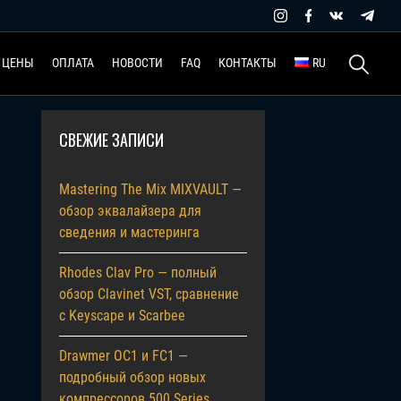
Найти:
ЦЕНЫ
ОПЛАТА
НОВОСТИ
FAQ
КОНТАКТЫ
RU
СВЕЖИЕ ЗАПИСИ
Mastering The Mix MIXVAULT —
обзор эквалайзера для
сведения и мастеринга
Rhodes Clav Pro — полный
обзор Clavinet VST, сравнение
с Keyscape и Scarbee
Drawmer OC1 и FC1 —
подробный обзор новых
компрессоров 500 Series