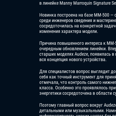
в линейке Manny Marroquin Signature Ser
Новинка построена на базе MM-500 — 
среди инженеров сведения и мастерин
сосредоточилась на конкретной задач
изменения характера модели.
Причина повышенного интереса к MM-52
очередным обновлением линейки. Впе
старших моделях Audeze, появилась в
вся концепция нового устройства.
Для специалистов вопрос выглядит д
себя как точный инструмент для прин
отмечала, что контроль самого нижне
класса. Особенно это проявлялось при
энергетики сосредоточена в области с
Поэтому главный вопрос вокруг Audeze
детальными или музыкальными. Намно
информативность низких частот без п