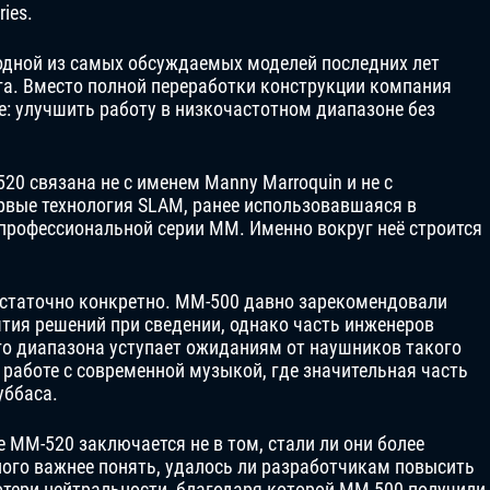
ies.
одной из самых обсуждаемых моделей последних лет
га. Вместо полной переработки конструкции компания
е: улучшить работу в низкочастотном диапазоне без
0 связана не с именем Manny Marroquin и не с
рвые технология SLAM, ранее использовавшаяся в
 профессиональной серии MM. Именно вокруг неё строится
остаточно конкретно. MM-500 давно зарекомендовали
ятия решений при сведении, однако часть инженеров
го диапазона уступает ожиданиям от наушников такого
 работе с современной музыкой, где значительная часть
уббаса.
 MM-520 заключается не в том, стали ли они более
го важнее понять, удалось ли разработчикам повысить
отери нейтральности, благодаря которой MM-500 получили