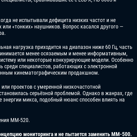
когда не испытывали дефицита низких частот и не
 или «тонких» наушников. Вопрос касался другого —
ра.
льная нагрузка приходится на диапазон ниже 60 Гц, часть
принимается менее осязаемым и менее информативным,
систему или некоторые конкурирующие модели. Особенно
ь среди специалистов, работающих с электронной
менным кинематографическим продакшном.
й или проектов с умеренной низкочастотной
становилась серьёзной проблемой. Однако в жанрах, где
е энергии микса, подобный нюанс способен влиять на
ения MM-520.
онцепцию мониторинга и не пытается заменить MM-500.