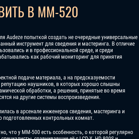
ВИТЬ В MM-520
для Audeze попыткой создать не очередные универсальные
анный инструмент для сведения и мастеринга. В отличие
ьзовались и в профессиональной среде, и среди
абатывались как рабочий мониторинг для принятия
фектной подаче материала, а на предсказуемости
и репутацию наушников, в которых хорошо слышны
амической обработки, а решения, принятые во время
сятся на другие системы воспроизведения.
илась в арсенале инженеров сведения, мастеринга и
о подготовленных контрольных комнат.
но, что у MM-500 есть особенность, о которой регулярно
 специалисты, сравнивавшие её с LCD-X, HD 800S и