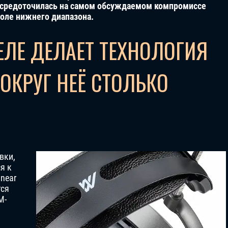
средоточилась на самом обсуждаемом компромиссе
оле нижнего диапазона.
ЕЛЕ ДЕЛАЕТ ТЕХНОЛОГИЯ
ОКРУГ НЕЁ СТОЛЬКО
вки,
я к
near
тся
M-