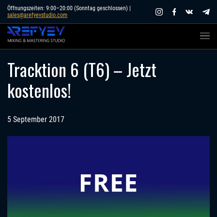
Skip
Öffnungszeiten: 9:00–20:00 (Sonntag geschlossen) |
sales@arefyevstudio.com
to
content
Tracktion 6 (T6) – Jetzt
kostenlos!
5 September 2017