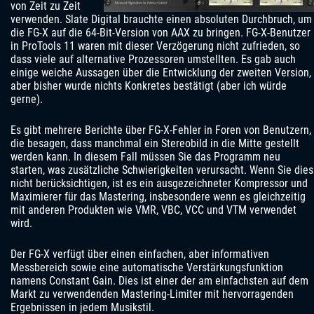
von Zeit zu Zeit
verwenden. Slate Digital brauchte einen absoluten Durchbruch, um
die FG-X auf die 64-Bit-Version von AAX zu bringen. FG-X-Benutzer
in ProTools 11 waren mit dieser Verzögerung nicht zufrieden, so
dass viele auf alternative Prozessoren umstellten. Es gab auch
einige weiche Aussagen über die Entwicklung der zweiten Version,
aber bisher wurde nichts Konkretes bestätigt (aber ich würde
gerne).
Es gibt mehrere Berichte über FG-X-Fehler in Foren von Benutzern,
die besagen, dass manchmal ein Stereobild in die Mitte gestellt
werden kann. In diesem Fall müssen Sie das Programm neu
starten, was zusätzliche Schwierigkeiten verursacht. Wenn Sie dies
nicht berücksichtigen, ist es ein ausgezeichneter Kompressor und
Maximierer für das Mastering, insbesondere wenn es gleichzeitig
mit anderen Produkten wie VMR, VBC, VCC und VTM verwendet
wird.
Der FG-X verfügt über einen einfachen, aber informativen
Messbereich sowie eine automatische Verstärkungsfunktion
namens Constant Gain. Dies ist einer der am einfachsten auf dem
Markt zu verwendenden Mastering-Limiter mit hervorragenden
Ergebnissen in jedem Musikstil.