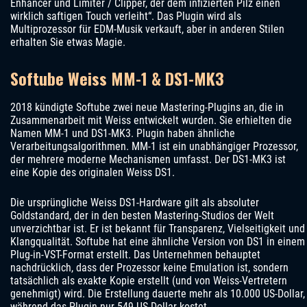
Enhancer und Limiter / Clipper, der dem infizierten Pilz einen
wirklich saftigen Touch verleiht“. Das Plugin wird als
Multiprozessor für EDM-Musik verkauft, aber in anderen Stilen
erhalten Sie etwas Magie.
Softube Weiss MM-1 & DS1-MK3
2018 kündigte Softube zwei neue Mastering-Plugins an, die in
Zusammenarbeit mit Weiss entwickelt wurden. Sie erhielten die
Namen MM-1 und DS1-MK3. Plugin haben ähnliche
Verarbeitungsalgorithmen. MM-1 ist ein unabhängiger Prozessor,
der mehrere moderne Mechanismen umfasst. Der DS1-MK3 ist
eine Kopie des originalen Weiss DS1.
Die ursprüngliche Weiss DS1-Hardware gilt als absoluter
Goldstandard, der in den besten Mastering-Studios der Welt
unverzichtbar ist. Er ist bekannt für Transparenz, Vielseitigkeit und
Klangqualität. Softube hat eine ähnliche Version von DS1 in einem
Plug-in-VST-Format erstellt. Das Unternehmen behauptet
nachdrücklich, dass der Prozessor keine Emulation ist, sondern
tatsächlich als exakte Kopie erstellt (und von Weiss-Vertretern
genehmigt) wird. Die Erstellung dauerte mehr als 10.000 US-Dollar,
während das Plugin nur 549 US-Dollar kostet.