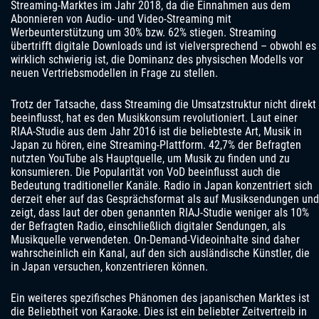
Streaming-Marktes im Jahr 2018, da die Einnahmen aus dem
Abonnieren von Audio- und Video-Streaming mit
Werbeunterstützung um 30% bzw. 62% stiegen. Streaming
übertrifft digitale Downloads und ist vielversprechend – obwohl es
wirklich schwierig ist, die Dominanz des physischen Modells vor
neuen Vertriebsmodellen in Frage zu stellen.
Trotz der Tatsache, dass Streaming die Umsatzstruktur nicht direkt
beeinflusst, hat es den Musikkonsum revolutioniert. Laut einer
RIAA-Studie aus dem Jahr 2016 ist die beliebteste Art, Musik in
Japan zu hören, eine Streaming-Plattform. 42,7% der Befragten
nutzten YouTube als Hauptquelle, um Musik zu finden und zu
konsumieren. Die Popularität von VoD beeinflusst auch die
Bedeutung traditioneller Kanäle. Radio in Japan konzentriert sich
derzeit eher auf das Gesprächsformat als auf Musiksendungen und
zeigt, dass laut der oben genannten RIAJ-Studie weniger als 10%
der Befragten Radio, einschließlich digitaler Sendungen, als
Musikquelle verwendeten. On-Demand-Videoinhalte sind daher
wahrscheinlich ein Kanal, auf den sich ausländische Künstler, die
in Japan versuchen, konzentrieren können.
Ein weiteres spezifisches Phänomen des japanischen Marktes ist
die Beliebtheit von Karaoke. Dies ist ein beliebter Zeitvertreib in