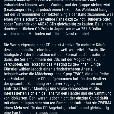
entscheiden können, wer im Vordergrund der Gruppe stehen wird
(Leadsänger). Es gibt jedoch einen Haken: Das Wahlrecht hängt
mit der Seriennummer der letzten Single der Band zusammen, was
einen Anreiz schafft, der einige Fans dazu zwingt, Hunderte oder
sogar Tausende von AKB48-CDs gleichzeitig zu kaufen. Bei einem
durchschnittlichen CD-Preis in Japan von etwa 25 US-Dollar
werden solche Methoden natürlich äußerst rentabel.
Die Wertsteigerung einer CD bietet Anreize für mehrere Käufe
desselben Inhalts – eine in Japan weit verbreitete Praxis. Die
häufigste Art der Interaktion mit dem Format besteht natürlich
darin, die Seriennummern der CDs mit der Möglichkeit zu
verknüpfen, ein Ticket für das Meeting zu gewinnen. Einige
Künstler wählen jedoch einen erfinderischeren Ansatz,
beispielsweise die Mädchengruppe K-pop TWICE, die eine Reihe
von Fotokarten in ihre CDs aufgenommen hat. Da den Besitzern
der gesamten Sammlung exklusiver Zugang zu Inhalten und
Eintrittskarten für Meetings und Grüße versprochen wurde,
interessierten sich einige Fans für den Handel und die Sammlung
von Idolkarten. Boni waren jedoch nicht der einzige Grund dafür –
mit einer in Japan sehr starken Sammlungskultur hat sie ZWEIMAL
einen Mehrwert für das CD-Angebot geschaffen und gleichzeitig
eine Fan-Community angezogen.