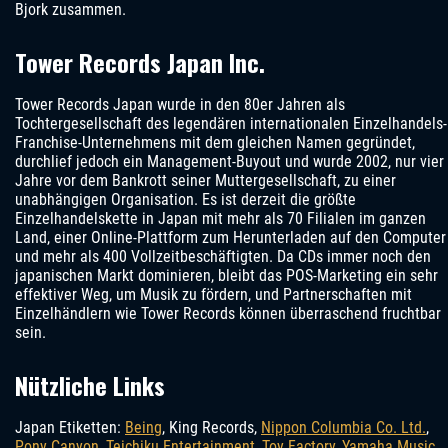
Bjork zusammen.
Tower Records Japan Inc.
Tower Records Japan wurde in den 80er Jahren als
Tochtergesellschaft des legendären internationalen Einzelhandels-
Franchise-Unternehmens mit dem gleichen Namen gegründet,
durchlief jedoch ein Management-Buyout und wurde 2002, nur vier
Jahre vor dem Bankrott seiner Muttergesellschaft, zu einer
unabhängigen Organisation. Es ist derzeit die größte
Einzelhandelskette in Japan mit mehr als 70 Filialen im ganzen
Land, einer Online-Plattform zum Herunterladen auf den Computer
und mehr als 400 Vollzeitbeschäftigten. Da CDs immer noch den
japanischen Markt dominieren, bleibt das POS-Marketing ein sehr
effektiver Weg, um Musik zu fördern, und Partnerschaften mit
Einzelhändlern wie Tower Records können überraschend fruchtbar
sein.
Nützliche Links
Japan Etiketten:
Being
, King Records,
Nippon Columbia Co. Ltd.
,
Pony Canyon
,
Teichiku Entertainment
,
Toy Factory
,
Yamaha Music