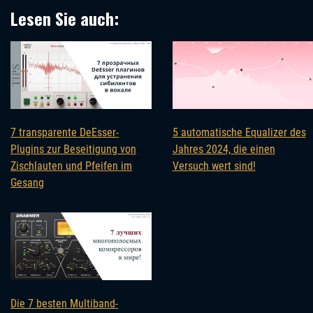
Lesen Sie auch:
7 transparente DeEsser-
5 automatische Equalizer des
Plugins zur Beseitigung von
Jahres 2024, die einen
Zischlauten und Pfeifen im
Versuch wert sind!
Gesang
Die 7 besten Multiband-