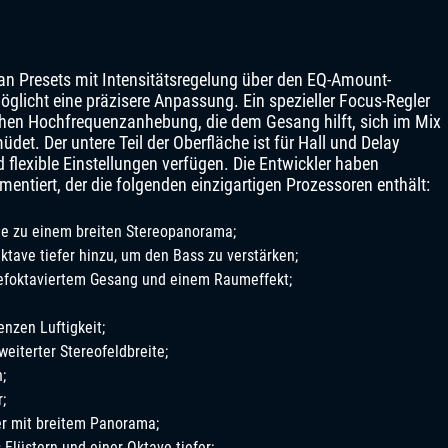
 an Presets mit Intensitätsregelung über den EQ-Amount-
glicht eine präzisere Anpassung. Ein spezieller Focus-Regler
chen Hochfrequenzanhebung, die dem Gesang hilft, sich im Mix
det. Der untere Teil der Oberfläche ist für Hall und Delay
nd flexible Einstellungen verfügen. Die Entwickler haben
entiert, der die folgenden einzigartigen Prozessoren enthält:
le zu einem breiten Stereopanorama;
ktave tiefer hinzu, um den Bass zu verstärken;
iefoktaviertem Gesang und einem Raumeffekt;
nzen Luftigkeit;
weiterter Stereofeldbreite;
;
;
er mit breitem Panorama;
Flüstern und einer Oktave tiefer;