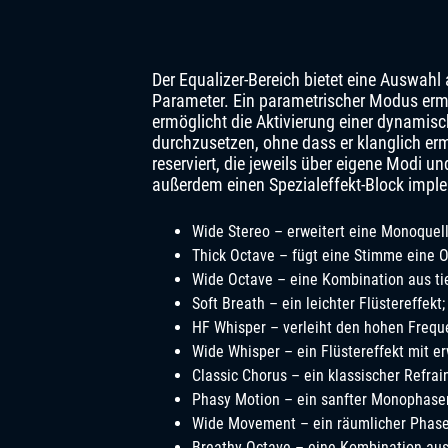
Der Equalizer-Bereich bietet eine Auswahl
Parameter. Ein parametrischer Modus ermö
ermöglicht die Aktivierung einer dynamis
durchzusetzen, ohne dass er klanglich ermü
reserviert, die jeweils über eigene Modi u
außerdem einen Spezialeffekt-Block implem
Wide Stereo – erweitert eine Monoquel
Thick Octave – fügt eine Stimme eine O
Wide Octave – eine Kombination aus t
Soft Breath – ein leichter Flüstereffekt;
HF Whisper – verleiht den hohen Freque
Wide Whisper – ein Flüstereffekt mit er
Classic Chorus – ein klassischer Refrain
Phasy Motion – ein sanfter Monophaser
Wide Movement – ​​ein räumlicher Phas
Breathy Octave – eine Kombination aus 