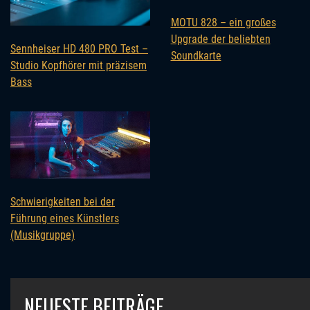
MOTU 828 – ein großes
Upgrade der beliebten
Sennheiser HD 480 PRO Test –
Soundkarte
Studio Kopfhörer mit präzisem
Bass
Schwierigkeiten bei der
Führung eines Künstlers
(Musikgruppe)
NEUESTE BEITRÄGE