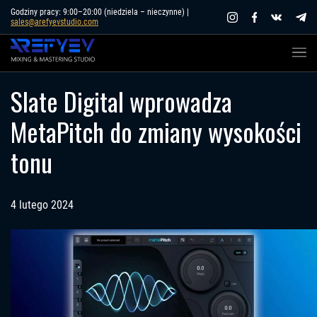
Skip
Godziny pracy: 9:00–20:00 (niedziela – nieczynne) |
sales@arefyevstudio.com
to
content
Slate Digital wprowadza
MetaPitch do zmiany wysokości
tonu
4 lutego 2024