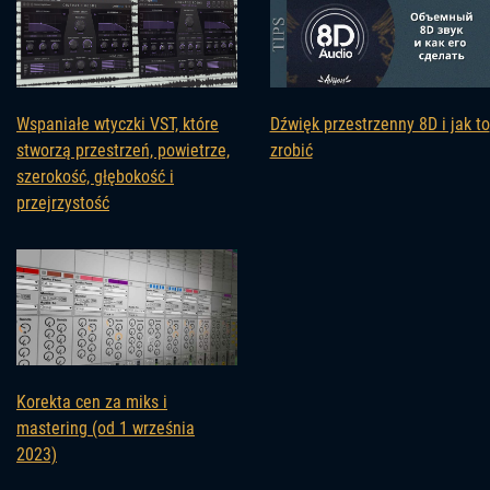
Wspaniałe wtyczki VST, które
Dźwięk przestrzenny 8D i jak to
stworzą przestrzeń, powietrze,
zrobić
szerokość, głębokość i
przejrzystość
Korekta cen za miks i
mastering (od 1 września
2023)