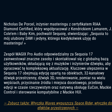
Nicholas De Porcel, inżynier masteringu z certyfikatem RIAA
Diamond Certified, który współpracował z Kendrickiem Lamarem, J.
Cole’em i Baby Kim, pochwalił Sequoię, stwierdzając: „Sequoia to
mój ulubiony DAW i jedyny, którego kiedykolwiek użyję do
masteringu! »
Zespół MAGIX Pro Audio odpowiedzialny za Sequoia 17
zainwestował znaczne zasoby i skontaktował się z globalną bazą
użytkowników, składającą się z muzyków i inżynierów dźwięku, aby
opracować tę kompleksową aktualizację. Kluczowe ulepszenia w
Sequoia 17 obejmują edycję opartą na obiektach, 32-kanałowy
dźwięk przestrzenny, dźwięk 3D, renderowanie, pomiar na wielu
wejściach, przycinanie źródła i miejsca docelowego, przebieg
edycji w czasie rzeczywistym oraz natywną obsługę EuCon, Mackie
Control i sterowanie kompatybilne z Mackie HUI.
— Zobacz także: Wtyczka Waves wypuszcza Space Rider, wtyczkę do
efektów przestrzennych —