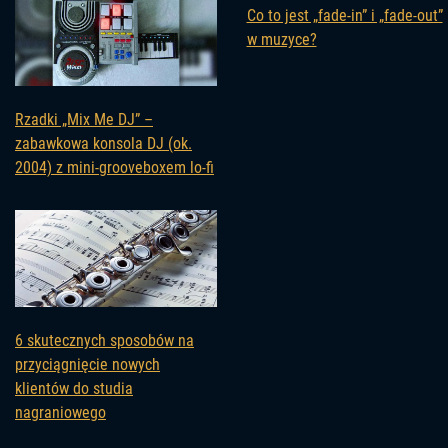
Co to jest „fade-in” i „fade-out”
w muzyce?
Rzadki „Mix Me DJ” –
zabawkowa konsola DJ (ok.
2004) z mini-grooveboxem lo-fi
6 skutecznych sposobów na
przyciągnięcie nowych
klientów do studia
nagraniowego