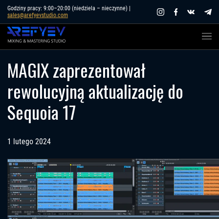
Skip
Godziny pracy: 9:00–20:00 (niedziela – nieczynne) |
sales@arefyevstudio.com
to
content
MAGIX zaprezentował
rewolucyjną aktualizację do
Sequoia 17
1 lutego 2024