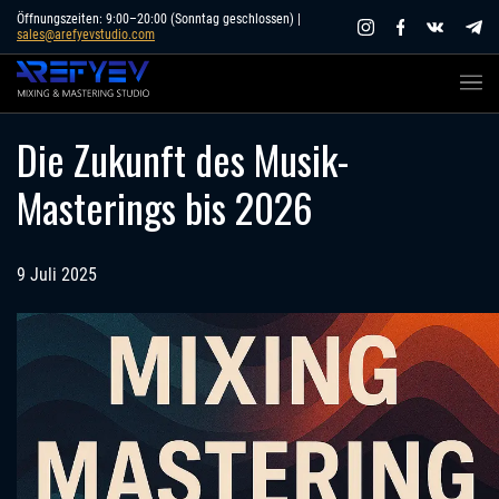
Skip
Öffnungszeiten: 9:00–20:00 (Sonntag geschlossen) |
sales@arefyevstudio.com
to
content
Die Zukunft des Musik-
Masterings bis 2026
9 Juli 2025