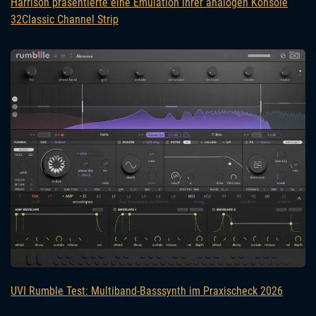
Harrison präsentierte eine Emulation ihrer analogen Konsole
32Classic Channel Strip
UVI Rumble Test: Multiband-Basssynth im Praxischeck 2026