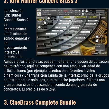
2. Kirk Hunter Concert Brass 2
La colección
Kirk Hunter
Concert Brass 2
es
impresionante
en términos de
sonido general y
un
procesamiento
intelectual
interesante.
Aunque otras bibliotecas pueden no tener una opción de ubicación
del micrófono, aquí se compensa con una amplia variedad de
articulaciones (por ejemplo, acentos en diferentes niveles
dinámicos) y una transición rápida de la interfaz principal a grupos
de instrumentos: solo, dos, cuatro u ocho jugadores. Esta es una
gran opción si está buscando el sonido de una gran sala de
conciertos. El precio es de $ 249.
3. CineBrass Complete Bundle