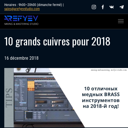
Skip
Horaires : 9h00–20h00 (dimanche fermé) |
sales@arefyevstudio.com
to
content
10 grands cuivres pour 2018
16 décembre 2018