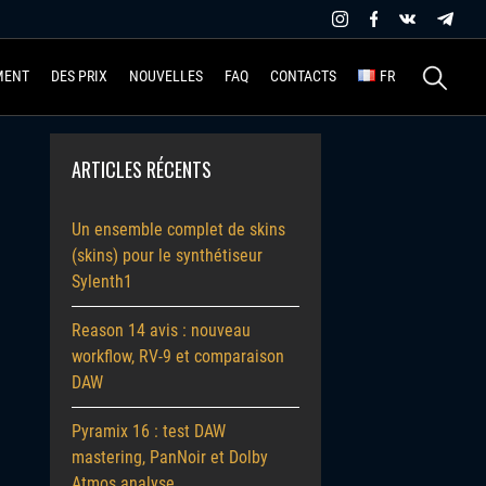
Recherche
MENT
DES PRIX
NOUVELLES
FAQ
CONTACTS
FR
ARTICLES RÉCENTS
Un ensemble complet de skins
(skins) pour le synthétiseur
Sylenth1
Reason 14 avis : nouveau
workflow, RV-9 et comparaison
DAW
Pyramix 16 : test DAW
mastering, PanNoir et Dolby
Atmos analyse