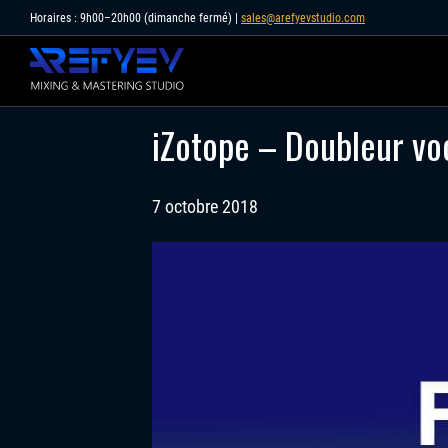
Skip
Horaires : 9h00–20h00 (dimanche fermé) |
sales@arefyevstudio.com
to
content
iZotope – Doubleur voc
7 octobre 2018