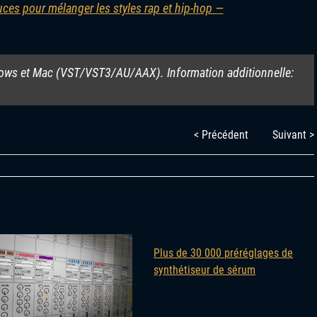
uces pour mélanger les styles rap et hip-hop —
dows et Mac (VST/VST3/AU/AAX). Information additionnelle:
< Précédent
Suivant >
Plus de 30 000 préréglages de
synthétiseur de sérum