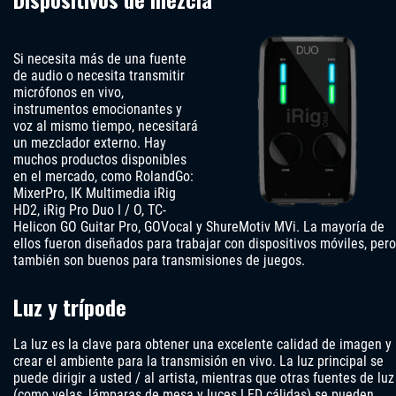
Si necesita más de una fuente
de audio o necesita transmitir
micrófonos en vivo,
instrumentos emocionantes y
voz al mismo tiempo, necesitará
un mezclador externo. Hay
muchos productos disponibles
en el mercado, como RolandGo:
MixerPro, IK Multimedia iRig
HD2, iRig Pro Duo I / O, TC-
Helicon GO Guitar Pro, GOVocal y ShureMotiv MVi. La mayoría de
ellos fueron diseñados para trabajar con dispositivos móviles, pero
también son buenos para transmisiones de juegos.
Luz y trípode
La luz es la clave para obtener una excelente calidad de imagen y
crear el ambiente para la transmisión en vivo. La luz principal se
puede dirigir a usted / al artista, mientras que otras fuentes de luz
(como velas, lámparas de mesa y luces LED cálidas) se pueden