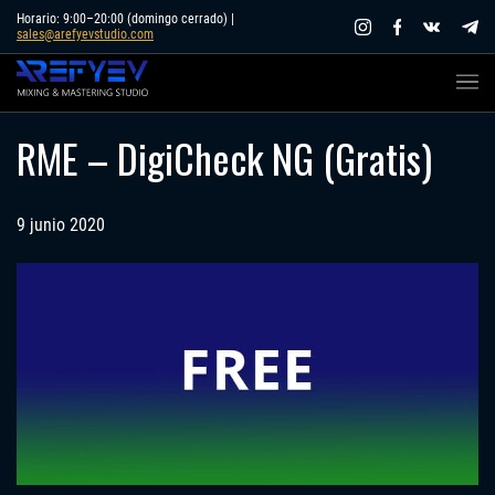
Skip
Horario: 9:00–20:00 (domingo cerrado) |
sales@arefyevstudio.com
to
content
RME – DigiCheck NG (Gratis)
9 junio 2020