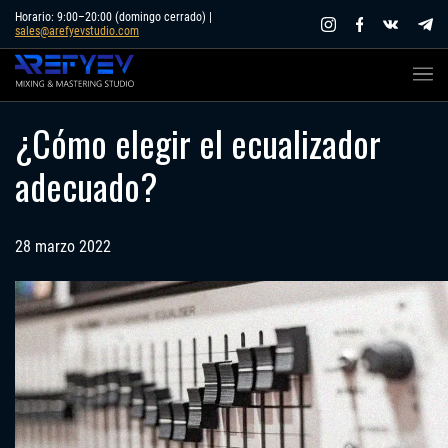
Skip
Horario: 9:00–20:00 (domingo cerrado) |
sales@arefyevstudio.com
to
content
¿Cómo elegir el ecualizador
adecuado?
28 marzo 2022