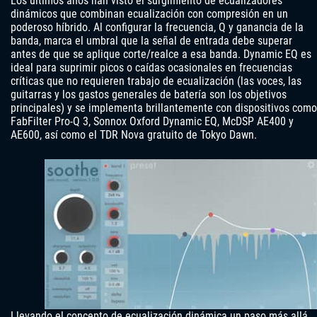
Los últimos años han visto el surgimiento de ecualizadores
dinámicos que combinan ecualización con compresión en un
poderoso híbrido. Al configurar la frecuencia, Q y ganancia de la
banda, marca el umbral que la señal de entrada debe superar
antes de que se aplique corte/realce a esa banda. Dynamic EQ es
ideal para suprimir picos o caídas ocasionales en frecuencias
críticas que no requieren trabajo de ecualización (las voces, las
guitarras y los gastos generales de batería son los objetivos
principales) y se implementa brillantemente con dispositivos como
FabFilter Pro-Q 3, Sonnox Oxford Dynamic EQ, McDSP AE400 y
AE600, así como el TDR Nova gratuito de Tokyo Dawn.
Llevando el concepto de ecualización dinámica un paso más allá,