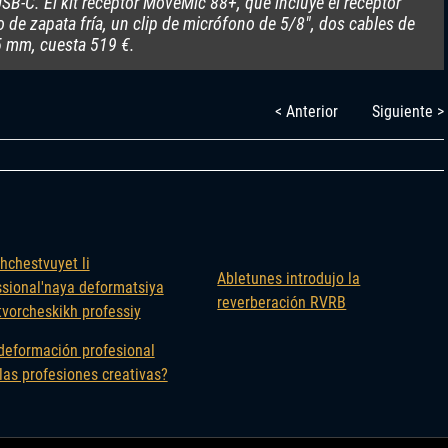
SB-C. El kit receptor MoveMic 88+, que incluye el receptor
de zapata fría, un clip de micrófono de 5/8″, dos cables de
5 mm, cuesta 519 €.
< Anterior
Siguiente >
Abletunes introdujo la
reverberación RVRB
deformación profesional
las profesiones creativas?