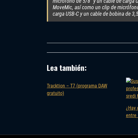
micrófono de 5/8″ y un cable de carga U
MoveMic, así como un clip de micrófono 
carga USB-C y un cable de bobina de 3,
Lea también:
Tracktion – T7 (programa DAW
gratuito)
¿Hay 
entre 