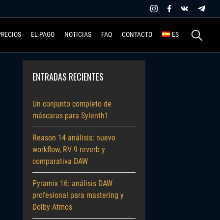
Buscar:
PRECIOS
EL PAGO
NOTICIAS
FAQ
CONTACTO
ES
ENTRADAS RECIENTES
Un conjunto completo de
máscaras para Sylenth1
Reason 14 análisis: nuevo
workflow, RV-9 reverb y
comparativa DAW
Pyramix 16: análisis DAW
profesional para mastering y
Dolby Atmos