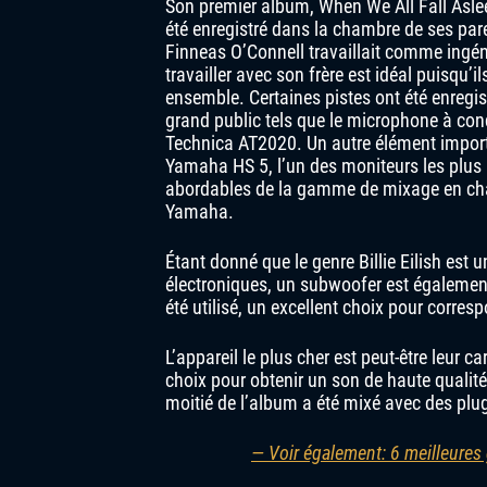
Son premier album, When We All Fall Asl
été enregistré dans la chambre de ses pa
Finneas O’Connell travaillait comme ingéni
travailler avec son frère est idéal puisqu’i
ensemble. Certaines pistes ont été enregis
grand public tels que le microphone à co
Technica AT2020. Un autre élément import
Yamaha HS 5, l’un des moniteurs les plus p
abordables de la gamme de mixage en c
Yamaha.
Étant donné que le genre Billie Eilish est
électroniques, un subwoofer est égalemen
été utilisé, un excellent choix pour corres
L’appareil le plus cher est peut-être leur c
choix pour obtenir un son de haute qualité
moitié de l’album a été mixé avec des plug
— Voir également: 6 meilleures