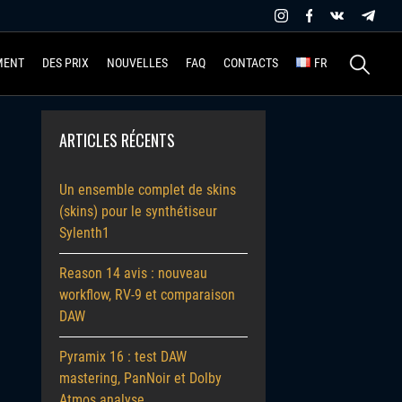
Recherche
MENT
DES PRIX
NOUVELLES
FAQ
CONTACTS
FR
ARTICLES RÉCENTS
Un ensemble complet de skins
(skins) pour le synthétiseur
Sylenth1
Reason 14 avis : nouveau
workflow, RV-9 et comparaison
DAW
Pyramix 16 : test DAW
mastering, PanNoir et Dolby
Atmos analyse