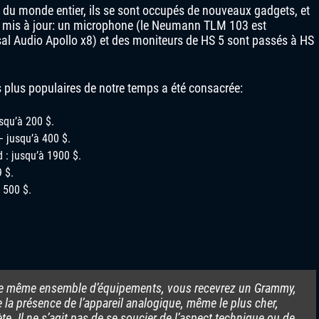
 du monde entier, ils se sont occupés de nouveaux gadgets, et
té mis à jour: un microphone (le Neumann TLM 103 est
rsal Audio Apollo x8) et des moniteurs de HS 5 sont passés à HS
es plus populaires de notre temps a été consacrée:
squ’à 200 $.
– jusqu’à 400 $.
 : jusqu’à 1900 $.
 $.
 500 $.
le même ensemble d’équipements, vous recevrez un Grammy,
e la présence de l’appareil analogique, même le plus cher,
prète. Il ne s’agit pas de se soucier de l’aspect technique ou de