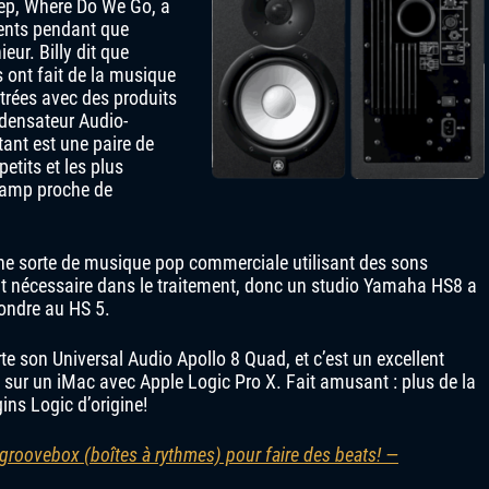
eep, Where Do We Go, a
rents pendant que
eur. Billy dit que
ls ont fait de la musique
trées avec des produits
ndensateur Audio-
ant est une paire de
etits et les plus
hamp proche de
 une sorte de musique pop commerciale utilisant des sons
t nécessaire dans le traitement, donc un studio Yamaha HS8 a
pondre au HS 5.
arte son Universal Audio Apollo 8 Quad, et c’est un excellent
 sur un iMac avec Apple Logic Pro X. Fait amusant : plus de la
ins Logic d’origine!
 groovebox (boîtes à rythmes) pour faire des beats! —