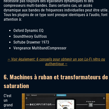
nécessite pas toujours des égaliseurs dynamiques ni des
compresseurs multi-bandes. Dans certains cas, un accès
dynamique aux bandes de fréquences individuelles peut être utile.
Tous les plugins de ce type sont presque identiques à l’audio, font
attention à:
Oxford Dynamic EQ
Soundtheory Gullfoss
Softube Drawmer 1973
Vengeance MultibandCompressor
— Voir également: 6 conseils pour obtenir un son Lo-Fi rétro ou
authentique —
6. Machines à ruban et transformateurs de
saturation
C’est
un
grand