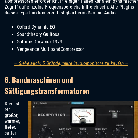
Kompressoren erforderlich. In einigen Fällen kann ein dynamischer
Zugriff auf einzelne Frequenzbereiche hilfreich sein. Alle Plugins
dieses Typs funktionieren fast gleichermaßen mit Audio:
Oxford Dynamic EQ
Soundtheory Gullfoss
Softube Drawmer 1973
Vengeance MultibandCompressor
— Siehe auch: 5 Gründe, teure Studiomonitore zu kaufen —
6. Bandmaschinen und
Sättigungstransformatoren
Dies ist
ein
großer,
warmer,
tiefer,
satter