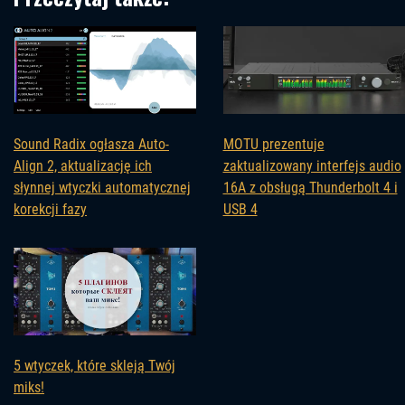
Sound Radix ogłasza Auto-
MOTU prezentuje
Align 2, aktualizację ich
zaktualizowany interfejs audio
słynnej wtyczki automatycznej
16A z obsługą Thunderbolt 4 i
korekcji fazy
USB 4
5 wtyczek, które skleją Twój
miks!