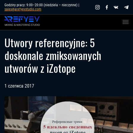
Skip
Godziny pracy: 9:00–20:00 (niedziela – nieczynne) |
sales@arefyevstudio.com
to
content
Utwory referencyjne: 5
doskonale zmiksowanych
utworów z iZotope
1 czerwca 2017