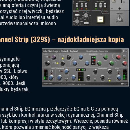
aną ofertą i czyni ją świetną
rzystać z tej wtyczki, będziesz
al Audio lub interfejsu audio
ę przedwzmacniacza unisono.
annel Strip (329$) – najdokładniejsza kopia
 wymagała
mponującą
w SSL. Listwa
00, który
L 9000. Jeśli
ukty będą tak
Channel Strip EQ można przełączyć z EQ na E-G za pomocą
szybkich kontroli ataku w sekcji dynamicznej, Channel Strip
 lub kompresji w stylu szczytowym. Wreszcie, posiada również
, która pozwala zmieniać kolejność partycji z większą