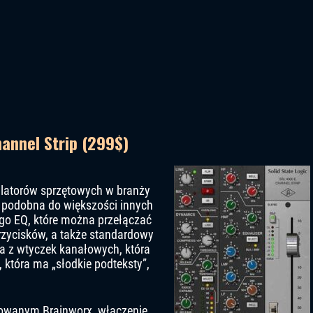
hannel Strip (299$)
ulatorów sprzętowych w branży
t podobna do większości innych
ego EQ, które można przełączać
zycisków, a także standardowy
dna z wtyczek kanałowych, która
która ma „słodkie podteksty”,
owanym Brainworx, włączenie