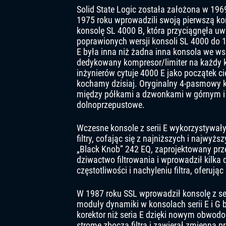
Solid State Logic została założona w 196
1975 roku wprowadzili swoją pierwszą k
konsolę SL 4000 B, która przyciągnęła u
poprawionych wersji konsoli SL 4000 do 19
E była inna niż żadna inna konsola we ws
dedykowany kompresor/limiter na każdy k
inżynierów cytuje 4000 E jako początek c
kochamy dzisiaj. Oryginalny 4-pasmowy ko
między półkami a dzwonkami w górnym i d
dolnoprzepustowe.
Wczesne konsole z serii E wykorzystywał
filtry, cofając się z najniższych i najwyż
„Black Knob” 242 EQ, zaprojektowany prz
dziwactwo filtrowania i wprowadził kilk
częstotliwości i nachyleniu filtra, oferują
W 1987 roku SSL wprowadził konsolę z ser
moduły dynamiki w konsolach serii E i G b
korektor niż seria E dzięki nowym obwodo
strome zbocza filtra i zawierał zmienną p