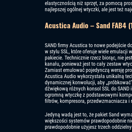
elastycznością niż sprzęt, za pomocą pro
najlepszej ogólnej wtyczki, ale jest też na
Acustica Audio – Sand FAB4 (
SAND firmy Acustica to nowe podejście do
w stylu SSL, które oferuje wiele emulacji
pakiecie. Technicznie rzecz biorąc, nie je
kanału, ponieważ jest to cały zestaw wtyc
Zamiast emulować pojedynczą wersję pro
Acustica Audio wykorzystała unikalną tec
dynamicznej konwolucji, aby „próbkować”
dźwiękową różnych konsol SSL do SAND i
ogromną wtyczkę z podstawowymi komp
filtrów, kompresora, przedwzmacniacza i r
Jedyną wadą jest to, że pakiet Sand wyma
większości systemów prawdopodobnie nie 
prawdopodobnie użyjesz trzech oddzieln