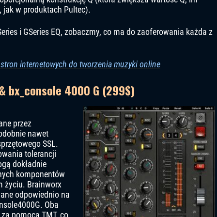
 jak w produktach Pultec).
Series i GSeries EQ, zobaczmy, co ma do zaoferowania każda z
 stron internetowych do tworzenia muzyki online
 & bx_console 4000 G (299$)
ane przez
odobnie nawet
 sprzętowego SSL.
wania tolerancji
ogą dokładnie
ólnych komponentów
m życiu. Brainworx
wane odpowiednio na
onsole4000G. Oba
y za pomocą TMT, co