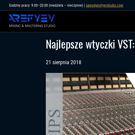
Skip
Godziny pracy: 9:00–20:00 (niedziela – nieczynne) |
sales@arefyevstudio.com
to
content
Najlepsze wtyczki VST:
21 sierpnia 2018