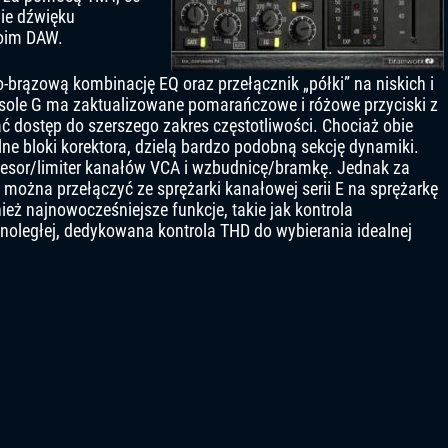
ie dźwięku
woim DAW.
-brązową kombinację EQ oraz przełącznik „półki” na niskich i
sole G ma zaktualizowane pomarańczowe i różowe przyciski z
kać dostęp do szerszego zakres częstotliwości. Chociaż obie
lne bloki korektora, dzielą bardzo podobną sekcję dynamiki.
sor/limiter kanałów VCA i wzbudnicę/bramkę. Jednak za
 można przełączyć ze sprężarki kanałowej serii E na sprężarkę
nież najnowocześniejsze funkcje, takie jak kontrola
noległej, dedykowana kontrola THD do wybierania idealnej