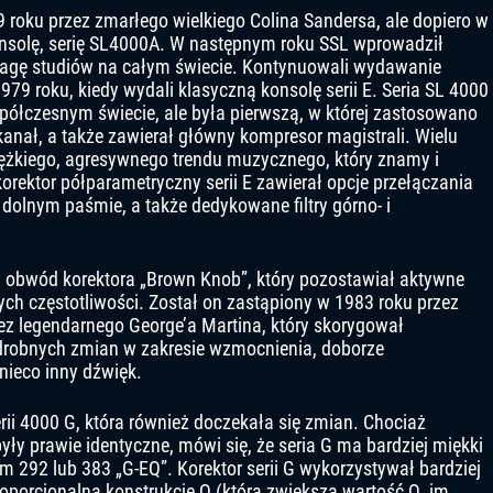
9 roku przez zmarłego wielkiego Colina Sandersa, ale dopiero w
onsolę, serię SL4000A. W następnym roku SSL wprowadził
wagę studiów na całym świecie. Kontynuowali wydawanie
79 roku, kiedy wydali klasyczną konsolę serii E. Seria SL 4000
półczesnym świecie, ale była pierwszą, w której zastosowano
anał, a także zawierał główny kompresor magistrali. Wielu
iężkiego, agresywnego trendu muzycznego, który znamy i
rektor półparametryczny serii E zawierał opcje przełączania
olnym paśmie, a także dedykowane filtry górno- i
y obwód korektora „Brown Knob”, który pozostawiał aktywne
szych częstotliwości. Został on zastąpiony w 1983 roku przez
ez legendarnego George’a Martina, który skorygował
a drobnych zmian w zakresie wzmocnienia, doborze
c nieco inny dźwięk.
ii 4000 G, która również doczekała się zmian. Chociaż
yły prawie identyczne, mówi się, że seria G ma bardziej miękki
m 292 lub 383 „G-EQ”. Korektor serii G wykorzystywał bardziej
roporcjonalną konstrukcję Q (która zwiększa wartość Q, im