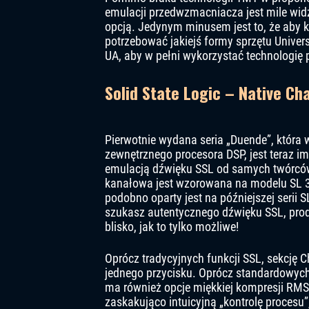
emulacji przedwzmacniacza jest mile widzi
opcją. Jedynym minusem jest to, że aby ko
potrzebować jakiejś formy sprzętu Univers
UA, aby w pełni wykorzystać technologi
Solid State Logic – Native Ch
Pierwotnie wydana seria „Duende”, która
zewnętrznego procesora DSP, jest teraz i
emulacją dźwięku SSL od samych twórcó
kanałowa jest wzorowana na modelu SL 3
podobno oparty jest na późniejszej serii S
szukasz autentycznego dźwięku SSL, prod
blisko, jak to tylko możliwe!
Oprócz tradycyjnych funkcji SSL, sekcję 
jednego przycisku. Oprócz standardowych 
ma również opcje miękkiej kompresji RMS
zaskakująco intuicyjną „kontrolę procesu”