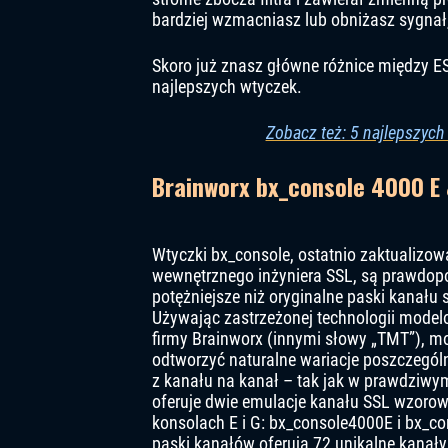
bardziej wzmacniasz lub obniżasz sygnał,
Skoro już znasz główne różnice między E
najlepszych wtyczek.
Zobacz też: 5 najlepszych
Brainworx bx_console 4000 E
Wtyczki bx_console, ostatnio zaktualizow
wewnętrznego inżyniera SSL, są prawdop
potężniejsze niż oryginalne paski kanału
Używając zastrzeżonej technologii modelo
firmy Brainworx (innymi słowy „TMT”), m
odtworzyć naturalne wariacje poszczeg
z kanału na kanał – tak jak w prawdziwy
oferuje dwie emulacje kanału SSL wzoro
konsolach E i G: bx_console4000E i bx_c
paski kanałów oferują 72 unikalne kanał