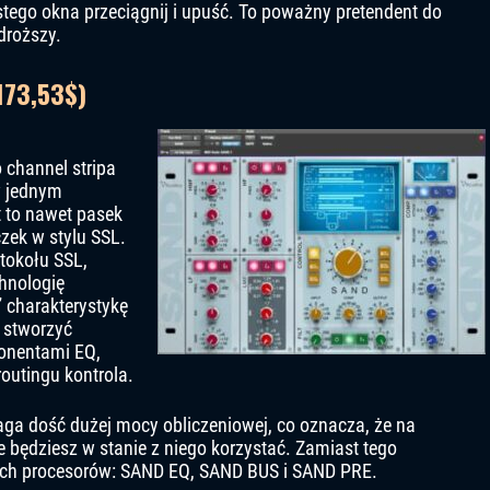
stego okna przeciągnij i upuść. To poważny pretendent do
jdroższy.
173,53$)
 channel stripa
 w jednym
st to nawet pasek
zek w stylu SSL.
tokołu SSL,
hnologię
 charakterystykę
 stworzyć
onentami EQ,
outingu kontrola.
ga dość dużej mocy obliczeniowej, co oznacza, że ​​na
będziesz w stanie z niego korzystać. Zamiast tego
ych procesorów: SAND EQ, SAND BUS i SAND PRE.