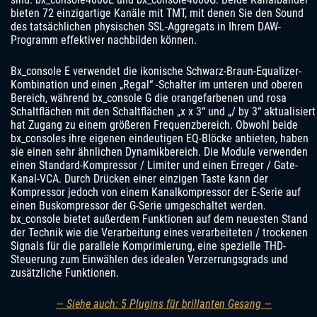
bieten 72 einzigartige Kanäle mit TMT, mit denen Sie den Sound
des tatsächlichen physischen SSL-Aggregats in Ihrem DAW-
Programm effektiver nachbilden können.
Bx_console E verwendet die ikonische Schwarz-Braun-Equalizer-
Kombination und einen „Regal“ -Schalter im unteren und oberen
Bereich, während bx_console G die orangefarbenen und rosa
Schaltflächen mit den Schaltflächen „x x 3“ und „/ by 3“ aktualisiert
hat Zugang zu einem größeren Frequenzbereich. Obwohl beide
bx_consoles ihre eigenen eindeutigen EQ-Blöcke anbieten, haben
sie einen sehr ähnlichen Dynamikbereich. Die Module verwenden
einen Standard-Kompressor / Limiter und einen Erreger / Gate-
Kanal-VCA. Durch Drücken einer einzigen Taste kann der
Kompressor jedoch von einem Kanalkompressor der E-Serie auf
einen Buskompressor der G-Serie umgeschaltet werden.
bx_console bietet außerdem Funktionen auf dem neuesten Stand
der Technik wie die Verarbeitung eines verarbeiteten / trockenen
Signals für die parallele Komprimierung, eine spezielle THD-
Steuerung zum Einwählen des idealen Verzerrungsgrads und
zusätzliche Funktionen.
— Siehe auch: 5 Plugins für brillanten Gesang —