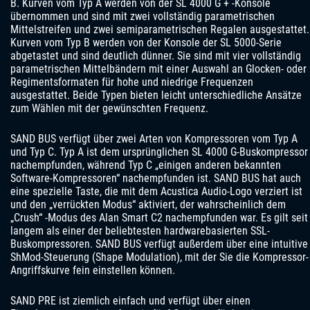
B. Kurven vom Typ A werden von der SL 4000 G + -Konsole
übernommen und sind mit zwei vollständig parametrischen
Mittelstreifen und zwei semiparametrischen Regalen ausgestattet.
Kurven vom Typ B werden von der Konsole der SL 5000-Serie
abgetastet und sind deutlich dünner. Sie sind mit vier vollständig
parametrischen Mittelbändern mit einer Auswahl an Glocken- oder
Regimentsformaten für hohe und niedrige Frequenzen
ausgestattet. Beide Typen bieten leicht unterschiedliche Ansätze
zum Wählen mit der gewünschten Frequenz.
SAND BUS verfügt über zwei Arten von Kompressoren vom Typ A
und Typ C. Typ A ist dem ursprünglichen SL 4000 G-Buskompressor
nachempfunden, während Typ C „einigen anderen bekannten
Software-Kompressoren“ nachempfunden ist. SAND BUS hat auch
eine spezielle Taste, die mit dem Acustica Audio-Logo verziert ist
und den „verrückten Modus“ aktiviert, der wahrscheinlich dem
„Crush“ -Modus des Alan Smart C2 nachempfunden war. Es gilt seit
langem als einer der beliebtesten hardwarebasierten SSL-
Buskompressoren. SAND BUS verfügt außerdem über eine intuitive
ShMod-Steuerung (Shape Modulation), mit der Sie die Kompressor-
Angriffskurve fein einstellen können.
SAND PRE ist ziemlich einfach und verfügt über einen