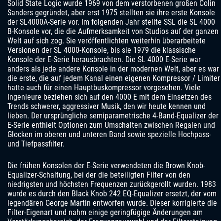
Solid State Logic wurde 1969 von dem verstorbenen großen Colin
Sanders gegründet, aber erst 1975 stellten sie ihre erste Konsole
der SL4000A-Serie vor. Im folgenden Jahr stellte SSL die SL 4000
B-Konsole vor, die die Aufmerksamkeit von Studios auf der ganzen
Welt auf sich zog. Sie veröffentlichten weiterhin überarbeitete
Versionen der SL 4000-Konsole, bis sie 1979 die klassische
Konsole der E-Serie herausbrachten. Die SL 4000 E-Serie war
anders als jede andere Konsole in der modernen Welt, aber es war
die erste, die auf jedem Kanal einen eigenen Kompressor / Limiter
hatte auch für einen Hauptbuskompressor vorgesehen. Viele
Ingenieure beziehen sich auf den 4000 E mit dem Einsetzen des
Trends schwerer, aggressiver Musik, den wir heute kennen und
lieben. Der ursprüngliche semiparametrische 4-Band-Equalizer der
E-Serie enthielt Optionen zum Umschalten zwischen Regalen und
Glocken im oberen und unteren Band sowie spezielle Hochpass-
und Tiefpassfilter.
Die frühen Konsolen der E-Serie verwendeten die Brown Knob-
Equalizer-Schaltung, bei der die beteiligten Filter von den
niedrigsten und höchsten Frequenzen zurückgerollt wurden. 1983
wurde es durch den Black Knob 242 EQ-Equalizer ersetzt, der vom
legendären George Martin entworfen wurde. Dieser korrigierte die
Filter-Eigenart und nahm einige geringfügige Änderungen am