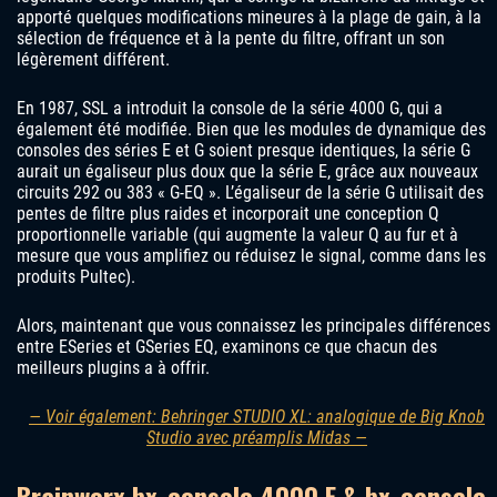
apporté quelques modifications mineures à la plage de gain, à la
sélection de fréquence et à la pente du filtre, offrant un son
légèrement différent.
En 1987, SSL a introduit la console de la série 4000 G, qui a
également été modifiée. Bien que les modules de dynamique des
consoles des séries E et G soient presque identiques, la série G
aurait un égaliseur plus doux que la série E, grâce aux nouveaux
circuits 292 ou 383 « G-EQ ». L’égaliseur de la série G utilisait des
pentes de filtre plus raides et incorporait une conception Q
proportionnelle variable (qui augmente la valeur Q au fur et à
mesure que vous amplifiez ou réduisez le signal, comme dans les
produits Pultec).
Alors, maintenant que vous connaissez les principales différences
entre ESeries et GSeries EQ, examinons ce que chacun des
meilleurs plugins a à offrir.
— Voir également: Behringer STUDIO XL: analogique de Big Knob
Studio avec préamplis Midas —
Brainworx bx_console 4000 E & bx_console