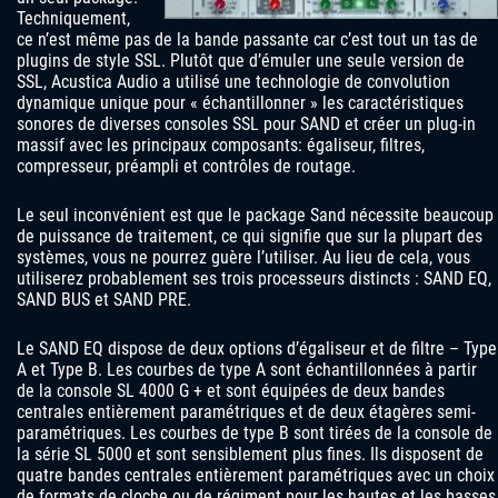
Techniquement,
ce n’est même pas de la bande passante car c’est tout un tas de
plugins de style SSL. Plutôt que d’émuler une seule version de
SSL, Acustica Audio a utilisé une technologie de convolution
dynamique unique pour « échantillonner » les caractéristiques
sonores de diverses consoles SSL pour SAND et créer un plug-in
massif avec les principaux composants: égaliseur, filtres,
compresseur, préampli et contrôles de routage.
Le seul inconvénient est que le package Sand nécessite beaucoup
de puissance de traitement, ce qui signifie que sur la plupart des
systèmes, vous ne pourrez guère l’utiliser. Au lieu de cela, vous
utiliserez probablement ses trois processeurs distincts : SAND EQ,
SAND BUS et SAND PRE.
Le SAND EQ dispose de deux options d’égaliseur et de filtre – Type
A et Type B. Les courbes de type A sont échantillonnées à partir
de la console SL 4000 G + et sont équipées de deux bandes
centrales entièrement paramétriques et de deux étagères semi-
paramétriques. Les courbes de type B sont tirées de la console de
la série SL 5000 et sont sensiblement plus fines. Ils disposent de
quatre bandes centrales entièrement paramétriques avec un choix
de formats de cloche ou de régiment pour les hautes et les basses