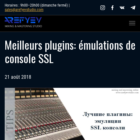
Skip
Horaires : 9h00–20h00 (dimanche fermé) |
sales@arefyevstudio.com
to
content
Meilleurs plugins: émulations de
console SSL
21 août 2018